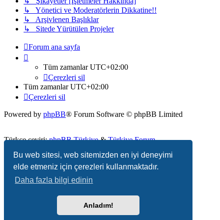
↳ Şikayetler [İşletmeler Hakkında]
↳ Yönetici ve Moderatörlerin Dikkatine!!
↳ Arşivlenen Başlıklar
↳ Sitede Yürütülen Projeler
Forum ana sayfa
Tüm zamanlar
UTC+02:00
Çerezleri sil
Tüm zamanlar
UTC+02:00
Çerezleri sil
Powered by
phpBB
® Forum Software © phpBB Limited
Türkçe çeviri:
phpBB Türkiye
&
Türkiye Forum
Bu web sitesi, web sitemizden en iyi deneyimi
Gizlilik
|
Koşullar
elde etmeniz için çerezleri kullanmaktadır.
Daha fazla bilgi edinin
Anladım!