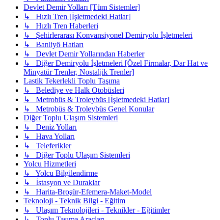
Devlet Demir Yolları [Tüm Sistemler]
↳ Hızlı Tren [İşletmedeki Hatlar]
↳ Hızlı Tren Haberleri
↳ Şehirlerarası Konvansiyonel Demiryolu İşletmeleri
↳ Banliyö Hatları
↳ Devlet Demir Yollarından Haberler
↳ Diğer Demiryolu İşletmeleri [Özel Firmalar, Dar Hat ve
Minyatür Trenler, Nostaljik Trenler]
Lastik Tekerlekli Toplu Taşıma
↳ Belediye ve Halk Otobüsleri
↳ Metrobüs & Troleybüs [İşletmedeki Hatlar]
↳ Metrobüs & Troleybüs Genel Konular
Diğer Toplu Ulaşım Sistemleri
↳ Deniz Yolları
↳ Hava Yolları
↳ Teleferikler
↳ Diğer Toplu Ulaşım Sistemleri
Yolcu Hizmetleri
↳ Yolcu Bilgilendirme
↳ İstasyon ve Duraklar
↳ Harita-Broşür-Efemera-Maket-Model
Teknoloji - Teknik Bilgi - Eğitim
↳ Ulaşım Teknolojileri - Teknikler - Eğitimler
↳ Toplu Taşıma Araçları