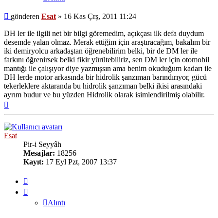
Mesaj
gönderen
Esat
»
16 Kas Çrş, 2011 11:24
DH ler ile ilgili net bir bilgi göremedim, açıkçası ilk defa duydum
desemde yalan olmaz. Merak ettiğim için araştıracağım, bakalım bir
iki demiryolcu arkadaştan öğrenebilirim belki, bir de DM ler ile
farkını öğrenirsek belki fikir yürütebiliriz, sen DM ler için otomobil
mantığı ile çalışıyor diye yazmışsın ama benim okuduğum kadarı ile
DH lerde motor arkasında bir hidrolik şanzıman barındırıyor, gücü
tekerleklere aktaranda bu hidrolik şanzıman belki ikisi arasındaki
ayrım budur ve bu yüzden Hidrolik olarak isimlendirilmiş olabilir.
Başa
dön
Esat
Pir-i Seyyâh
Mesajlar:
18256
Kayıt:
17 Eyl Pzt, 2007 13:37
Alıntı
Alıntı