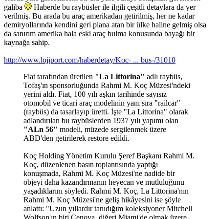
galiba
Haberde bu raybüsler ile ilgili çeşitli detaylara da yer
verilmiş. Bu arada bu araç amerikadan getirilmiş, her ne kadar
demiryollarında kendini geri plana atan bir ülke haline gelmiş olsa
da sanırım amerika hala eski araç bulma konusunda bayağı bir
kaynağa sahip.
http://www.lojiport.com/haberdetay/Koc- ... bus-/31010
Fiat tarafından üretilen
"La Littorina"
adlı raybüs,
Tofaş'ın sponsorluğunda Rahmi M. Koç Müzesi'ndeki
yerini aldı. Fiat, 100 yılı aşkın tarihinde sayısız
otomobil ve ticari araç modelinin yanı sıra "railcar"
(raybüs) da tasarlayıp üretti. İşte "La Littorina" olarak
adlandırılan bu raybüslerden 1937 yılı yapımı olan
"ALn 56"
modeli, müzede sergilenmek üzere
ABD'den getirilerek restore edildi.
Koç Holding Yönetim Kurulu Şeref Başkanı Rahmi M.
Koç, düzenlenen basın toplantısında yaptığı
konuşmada, Rahmi M. Koç Müzesi'ne nadide bir
objeyi daha kazandırmanın heyecan ve mutluluğunu
yaşadıklarını söyledi. Rahmi M. Koç, La Littorina'nın
Rahmi M. Koç Müzesi'ne geliş hikâyesini ise şöyle
anlattı: "Uzun yıllardır tanıdığım koleksiyoner Mitchell
Wolfson'ın biri Cenova, diğeri Miami'de olmak üzere