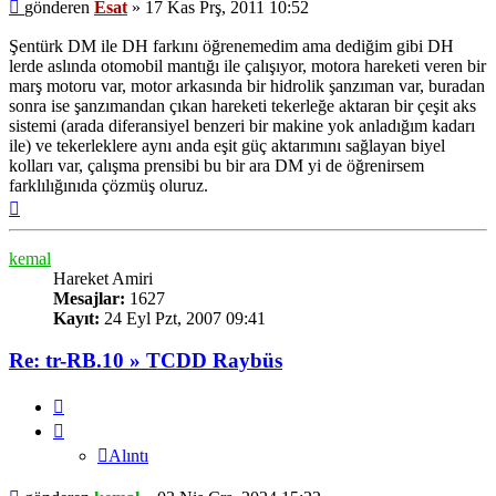
Mesaj
gönderen
Esat
»
17 Kas Prş, 2011 10:52
Şentürk DM ile DH farkını öğrenemedim ama dediğim gibi DH
lerde aslında otomobil mantığı ile çalışıyor, motora hareketi veren bir
marş motoru var, motor arkasında bir hidrolik şanzıman var, buradan
sonra ise şanzımandan çıkan hareketi tekerleğe aktaran bir çeşit aks
sistemi (arada diferansiyel benzeri bir makine yok anladığım kadarı
ile) ve tekerleklere aynı anda eşit güç aktarımını sağlayan biyel
kolları var, çalışma prensibi bu bir ara DM yi de öğrenirsem
farklılığınıda çözmüş oluruz.
Başa
dön
kemal
Hareket Amiri
Mesajlar:
1627
Kayıt:
24 Eyl Pzt, 2007 09:41
Re: tr-RB.10 » TCDD Raybüs
Alıntı
Alıntı
Mesaj