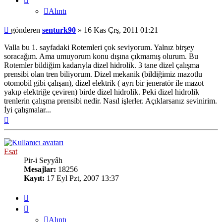
Alıntı
Mesaj
gönderen
senturk90
»
16 Kas Çrş, 2011 01:21
Valla bu 1. sayfadaki Rotemleri çok seviyorum. Yalnız birşey
soracağım. Ama umuyorum konu dışına çıkmamış olurum. Bu
Rotemler bildiğim kadarıyla dizel hidrolik. 3 tane dizel çalışma
prensibi olan tren biliyorum. Dizel mekanik (bildiğimiz mazotlu
otomobil gibi çalışan), dizel elektrik ( ayrı bir jeneratör ile mazot
yakıp elektriğe çeviren) birde dizel hidrolik. Peki dizel hidrolik
trenlerin çalışma prensibi nedir. Nasıl işlerler. Açıklarsanız sevinirim.
İyi çalışmalar...
Başa
dön
Esat
Pir-i Seyyâh
Mesajlar:
18256
Kayıt:
17 Eyl Pzt, 2007 13:37
Alıntı
Alıntı