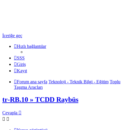
Ulaşım Türkiye
Ulaşım Hakkında Her Şey ...
İçeriğe geç
Hızlı bağlantılar
SSS
Giriş
Kayıt
Forum ana sayfa
Teknoloji - Teknik Bilgi - Eğitim
Toplu
Taşıma Araçları
tr-RB.10 » TCDD Raybüs
Cevapla