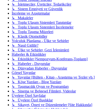
↳ İşletmeciler, Üreticiler, Tedarikçiler
↳ Sistem Emniyeti ve Güvenlik
İnceleme ve Araştırmalar
↳ Makaleler
↳ Toplu Ulaşım Sistemleri Tanıtımlar
↳ Toplu Ulaşım Sistemleri İncelemeler
↳ Toplu Taşıma Müzeleri
↳ Klasik Otomobiller
Yolculuk Planlama - Ülke ve Şehirler
↳ Nasıl Gidilir?
↳ Ülke ve Şehirler, Gezi İzlenimleri
Haberler & Etkinlikler
↳ Etkinlikler [Sempozyum-Konferans-Toplantı]
↳ Haberler - Duyurular
↳ Dünyadan Haberler - Duyurular
Görsel Yayınlar
↳ Yayınlar [Bülten - Kitap - Araştırma ve Tezler vb.]
↳ Köşe Yazıları - Blog Yazıları
↳ Taşımacılık Oyun ve Programları
↳ Sinema ve Belgesel Filmleri, Videolar
Üyelere Özel Sayfalar
↳ Üyelere Özel Başlıklar
↳ Şikayet, Öneri ve Düzenlemeler [Site Hakkında]