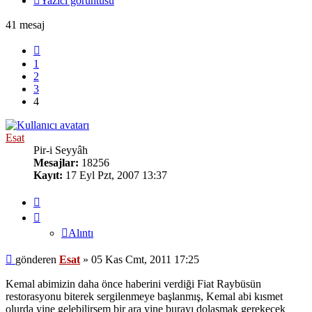
Yazıcı görüntüsü
41 mesaj
Önceki
1
2
3
4
Esat
Pir-i Seyyâh
Mesajlar:
18256
Kayıt:
17 Eyl Pzt, 2007 13:37
Alıntı
Alıntı
Mesaj
gönderen
Esat
»
05 Kas Cmt, 2011 17:25
Kemal abimizin daha önce haberini verdiği Fiat Raybüsün
restorasyonu biterek sergilenmeye başlanmış, Kemal abi kısmet
olurda yine gelebilirsem bir ara yine burayı dolaşmak gerekecek