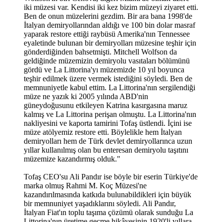
iki müzesi var. Kendisi iki kez bizim müzeyi ziyaret etti.
Ben de onun müzelerini gezdim. Bir ara bana 1998'de
İtalyan demiryollarından aldığı ve 100 bin dolar masraf
yaparak restore ettiği raybüsü Amerika'nın Tennessee
eyaletinde bulunan bir demiryolları müzesine teşhir için
gönderdiğinden bahsetmişti. Mitchell Wolfson da
geldiğinde müzemizin demiryolu vasıtaları bölümünü
gördü ve La Littorina'yı müzemizde 10 yıl boyunca
teşhir edilmek üzere vermek istediğini söyledi. Ben de
memnuniyetle kabul ettim. La Littorina'nın sergilendiği
müze ne yazık ki 2005 yılında ABD'nin
güneydoğusunu etkileyen Katrina kasırgasına maruz
kalmış ve La Littorina perişan olmuştu. La Littorina'nın
nakliyesini ve kaporta tamirini Tofaş üstlendi. İçini ise
müze atölyemiz restore etti. Böylelikle hem İtalyan
demiryolları hem de Türk devlet demiryollarınca uzun
yıllar kullanılmış olan bu enteresan demiryolu taşıtını
müzemize kazandırmış olduk."
Tofaş CEO'su Ali Pandır ise böyle bir eserin Türkiye'de
marka olmuş Rahmi M. Koç Müzesi'ne
kazandırılmasında katkıda bulunabildikleri için büyük
bir memnuniyet yaşadıklarını söyledi. Ali Pandır,
İtalyan Fiat'ın toplu taşıma çözümü olarak sunduğu La
Littorina'nın üretime geçme hikâyesinin 1920'li yıllara