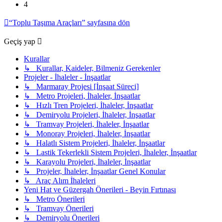
4
“Toplu Taşıma Araçları” sayfasına dön
Geçiş yap
Kurallar
↳ Kurallar, Kaideler, Bilmeniz Gerekenler
Projeler - İhaleler - İnşaatlar
↳ Marmaray Projesi [İnşaat Süreci]
↳ Metro Projeleri, İhaleler, İnşaatlar
↳ Hızlı Tren Projeleri, İhaleler, İnşaatlar
↳ Demiryolu Projeleri, İhaleler, İnşaatlar
↳ Tramvay Projeleri, İhaleler, İnşaatlar
↳ Monoray Projeleri, İhaleler, İnşaatlar
↳ Halatlı Sistem Projeleri, İhaleler, İnşaatlar
↳ Lastik Tekerlekli Sistem Projeleri, İhaleler, İnşaatlar
↳ Karayolu Projeleri, İhaleler, İnşaatlar
↳ Projeler, İhaleler, İnşaatlar Genel Konular
↳ Araç Alım İhaleleri
Yeni Hat ve Güzergah Önerileri - Beyin Fırtınası
↳ Metro Önerileri
↳ Tramvay Önerileri
↳ Demiryolu Önerileri