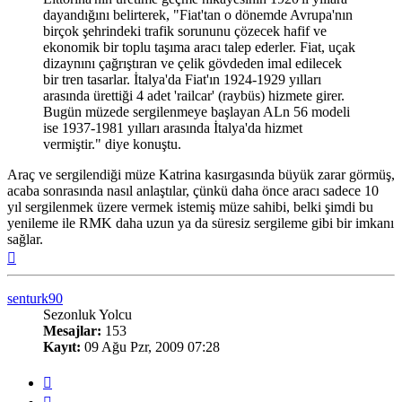
dayandığını belirterek, "Fiat'tan o dönemde Avrupa'nın
birçok şehrindeki trafik sorununu çözecek hafif ve
ekonomik bir toplu taşıma aracı talep ederler. Fiat, uçak
dizaynını çağrıştıran ve çelik gövdeden imal edilecek
bir tren tasarlar. İtalya'da Fiat'ın 1924-1929 yılları
arasında ürettiği 4 adet 'railcar' (raybüs) hizmete girer.
Bugün müzede sergilenmeye başlayan ALn 56 modeli
ise 1937-1981 yılları arasında İtalya'da hizmet
vermiştir." diye konuştu.
Araç ve sergilendiği müze Katrina kasırgasında büyük zarar görmüş,
acaba sonrasında nasıl anlaştılar, çünkü daha önce aracı sadece 10
yıl sergilenmek üzere vermek istemiş müze sahibi, belki şimdi bu
yenileme ile RMK daha uzun ya da süresiz sergileme gibi bir imkanı
sağlar.
Başa
dön
senturk90
Sezonluk Yolcu
Mesajlar:
153
Kayıt:
09 Ağu Pzr, 2009 07:28
Alıntı