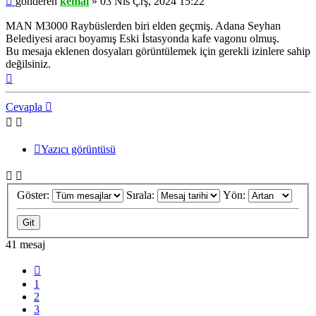
gönderen
kemal
»
03 Nis Çrş, 2024 15:22
MAN M3000 Raybüslerden biri elden geçmiş. Adana Seyhan
Belediyesi aracı boyamış Eski İstasyonda kafe vagonu olmuş.
Bu mesaja eklenen dosyaları görüntülemek için gerekli izinlere sahip
değilsiniz.
Başa
dön
Cevapla
Yazıcı görüntüsü
Göster:
Sırala:
Yön:
41 mesaj
Önceki
1
2
3