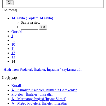
164 mesaj
14
. sayfa (Toplam
14
sayfa)
Sayfaya geç:
Önceki
1
…
10
11
12
13
14
“Hızlı Tren Projeleri, İhaleler, İnşaatlar” sayfasına dön
Geçiş yap
Kurallar
↳ Kurallar, Kaideler, Bilmeniz Gerekenler
Projeler - İhaleler - İnşaatlar
↳ Marmaray Projesi [İnşaat Süreci]
↳ Metro Projeleri, İhaleler, İnşaatlar