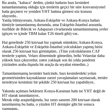
Bu arada, "kabaca" dedim, çünkü hatların bazı kesimleri
tamamlanmamış olduğu için trenlerin geçici bir süre konvansiyonel
hatta geçmesi ve yeniden YHT hattına girmesi söz konusu
oluyordu..
Yanlış bilmiyorsam, Ankara-Eskişehir ve Ankara-Konya hatları
tümüyle tamamlanmış durumda, ama Eskişehir-İstanbul arasında,
özellikle de Bilecik ve Adapazarı civarlarında tamamlanmamış yerler
(göçen ve içinde TBM kalan T26 tüneli gibi) var..
Hat genelinde 250 km/saat hız yapmak mümkün; Ankara-Konya,
Ankara-Eskişehir ve Eskişehir-İstanbul yolculukları yapmış birisi
olarak 256 km/saat hızı görmüştüm.. (Tüm yolculuklarımı CAF
trenlerle yaptım, Velaro döneminde gitmedim, belki Velarolar daha
yüksek hıza çıkıyordur, zaten yaklaşık son iki yılda pandemi
yüzünden araba dışında bir araçla da seyahat etmedim..)
Tamamlanmamış kesimler haricinde, bazı kesimlerdeki yolun
geometrisinden kaynaklanan zaruri yavaşlamaları saymazsak, trenler
neredeyse kesintisiz bir şekilde 250 km/saat hız yapabiliyor..
Yakında açılması beklenen Konya-Karaman hattı ise YHT değil de
HT olarak tanımlanıyor..
Merak edip araştırdığımda, hız sınırı sanırım 200 km/saat olarak
tanımlanmış bu hatta, o yüzden HT demişler gibi bir sonuca
varmıştım..