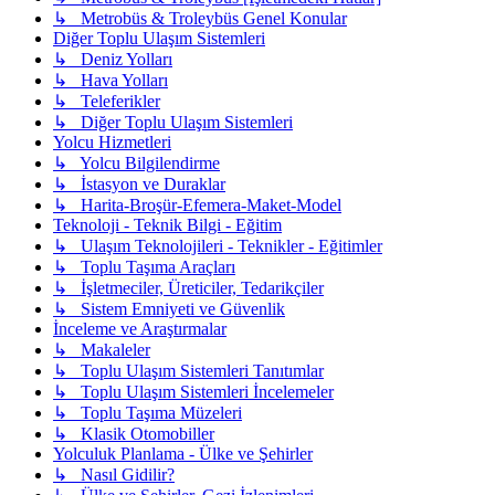
↳ Metrobüs & Troleybüs Genel Konular
Diğer Toplu Ulaşım Sistemleri
↳ Deniz Yolları
↳ Hava Yolları
↳ Teleferikler
↳ Diğer Toplu Ulaşım Sistemleri
Yolcu Hizmetleri
↳ Yolcu Bilgilendirme
↳ İstasyon ve Duraklar
↳ Harita-Broşür-Efemera-Maket-Model
Teknoloji - Teknik Bilgi - Eğitim
↳ Ulaşım Teknolojileri - Teknikler - Eğitimler
↳ Toplu Taşıma Araçları
↳ İşletmeciler, Üreticiler, Tedarikçiler
↳ Sistem Emniyeti ve Güvenlik
İnceleme ve Araştırmalar
↳ Makaleler
↳ Toplu Ulaşım Sistemleri Tanıtımlar
↳ Toplu Ulaşım Sistemleri İncelemeler
↳ Toplu Taşıma Müzeleri
↳ Klasik Otomobiller
Yolculuk Planlama - Ülke ve Şehirler
↳ Nasıl Gidilir?