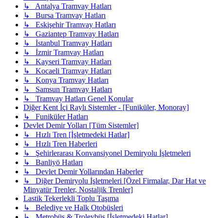
↳ Antalya Tramvay Hatları
↳ Bursa Tramvay Hatları
↳ Eskişehir Tramvay Hatları
↳ Gaziantep Tramvay Hatları
↳ İstanbul Tramvay Hatları
↳ İzmir Tramvay Hatları
↳ Kayseri Tramvay Hatları
↳ Kocaeli Tramvay Hatları
↳ Konya Tramvay Hatları
↳ Samsun Tramvay Hatları
↳ Tramvay Hatları Genel Konular
Diğer Kent İçi Raylı Sistemler - [Funiküler, Monoray]
↳ Funiküler Hatları
Devlet Demir Yolları [Tüm Sistemler]
↳ Hızlı Tren [İşletmedeki Hatlar]
↳ Hızlı Tren Haberleri
↳ Şehirlerarası Konvansiyonel Demiryolu İşletmeleri
↳ Banliyö Hatları
↳ Devlet Demir Yollarından Haberler
↳ Diğer Demiryolu İşletmeleri [Özel Firmalar, Dar Hat ve
Minyatür Trenler, Nostaljik Trenler]
Lastik Tekerlekli Toplu Taşıma
↳ Belediye ve Halk Otobüsleri
↳ Metrobüs & Troleybüs [İşletmedeki Hatlar]