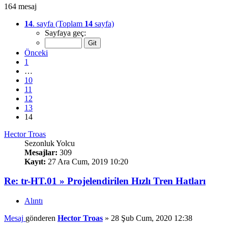
164 mesaj
14
. sayfa (Toplam
14
sayfa)
Sayfaya geç:
Önceki
1
…
10
11
12
13
14
Hector Troas
Sezonluk Yolcu
Mesajlar:
309
Kayıt:
27 Ara Cum, 2019 10:20
Re: tr-HT.01 » Projelendirilen Hızlı Tren Hatları
Alıntı
Mesaj
gönderen
Hector Troas
»
28 Şub Cum, 2020 12:38