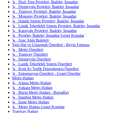
↳ Hızlı Tren Projeleri, İhaleler, İnşaatlar
↳ Demiryolu Projeleri, İhaleler, İnşaatlar
↳ Tramvay Projeleri, İhaleler, İnşaatlar
↳ Monoray Projeleri, İhaleler, İnşaatlar
↳ Halatlı Sistem Projeleri, İhaleler, İnşaatlar
↳ Lastik Tekerlekli Sistem Projeleri, İhaleler, İnşaatlar
↳ Karayolu Projeleri, İhaleler, İnşaatlar
↳ Projeler, İhaleler, İnşaatlar Genel Konular
↳ Araç Alım İhaleleri
Yeni Hat ve Güzergah Önerileri - Beyin Fırtınası
↳ Metro Önerileri
↳ Tramvay Önerileri
↳ Demiryolu Önerileri
↳ Lastik Tekerlekli Sistem Önerileri
↳ Kent İçi Trafik Düzenlemesi Önerileri
↳ Entegrasyon Önerileri - Genel Öneriler
Metro Hatları
↳ Adana Metro Hatları
↳ Ankara Metro Hatları
↳ Bursa Metro Hatları - BursaRay
↳ İstanbul Metro Hatları
↳ İzmir Metro Hatları
↳ Metro Hatları Genel Konular
Tramvay Hatları