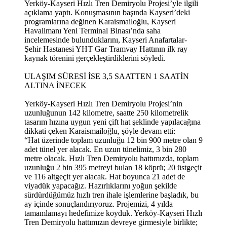
Yerköy-Kayseri Hızlı Tren Demiryolu Projesi’yle ilgili
açıklama yaptı. Konuşmasının başında Kayseri’deki
programlarına değinen Karaismailoğlu, Kayseri
Havalimanı Yeni Terminal Binası’nda saha
incelemesinde bulunduklarını, Kayseri Anafartalar-
Şehir Hastanesi YHT Gar Tramvay Hattının ilk ray
kaynak törenini gerçekleştirdiklerini söyledi.
ULAŞIM SÜRESİ İSE 3,5 SAATTEN 1 SAATİN
ALTINA İNECEK
Yerköy-Kayseri Hızlı Tren Demiryolu Projesi’nin
uzunluğunun 142 kilometre, saatte 250 kilometrelik
tasarım hızına uygun yeni çift hat şeklinde yapılacağına
dikkati çeken Karaismailoğlu, şöyle devam etti:
“Hat üzerinde toplam uzunluğu 12 bin 900 metre olan 9
adet tünel yer alacak. En uzun tünelimiz, 3 bin 280
metre olacak. Hızlı Tren Demiryolu hattımızda, toplam
uzunluğu 2 bin 395 metreyi bulan 18 köprü; 20 üstgeçit
ve 116 altgeçit yer alacak. Hat boyunca 21 adet de
viyadük yapacağız. Hazırlıklarını yoğun şekilde
sürdürdüğümüz hızlı tren ihale işlemlerine başladık, bu
ay içinde sonuçlandırıyoruz. Projemizi, 4 yılda
tamamlamayı hedefimize koyduk. Yerköy-Kayseri Hızlı
Tren Demiryolu hattımızın devreye girmesiyle birlikte;