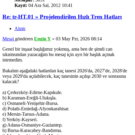
Kayıt:
04 Ara Sal, 2012 10:41
Re: tr-HT.01 » Projelendirilen Hızlı Tren Hatları
Alıntı
Mesaj
gönderen
Engin Y
»
03 May Pzr, 2026 08:14
Genel bir inşaat başlığımız yokmuş, ama ben de şimdi can
sıkıntısından yazacağım bu mesaj için ayrı bir başlık açmak
istemedim.
Bakalım aşağıdaki hatlardan kaç tanesi 2026'da, 2027'de, 2028'de
veya 2029'da açılabilecek, kaç tanesinin açılışı 2030 ve sonrasına
kalacak?
a) Çerkezköy-Edirne-Kapıkule.
b) Karaman-Ereğli-Ulukışla.
c) Osmaneli-Yenişehir-Bursa.
d) Polatlı-Emirdağ-Afyonkarahisar.
e) Mersin-Tarsus-Adana.
f) Yerköy-Kayseri.
g) Adana-Osmaniye-Gaziantep.
h) Bursa-Karacabey-Bandırma.