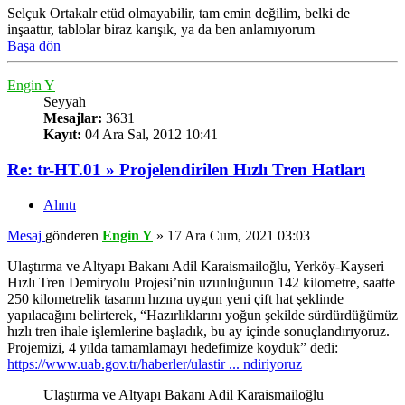
Selçuk Ortakalr etüd olmayabilir, tam emin değilim, belki de
inşaattır, tablolar biraz karışık, ya da ben anlamıyorum
Başa dön
Engin Y
Seyyah
Mesajlar:
3631
Kayıt:
04 Ara Sal, 2012 10:41
Re: tr-HT.01 » Projelendirilen Hızlı Tren Hatları
Alıntı
Mesaj
gönderen
Engin Y
»
17 Ara Cum, 2021 03:03
Ulaştırma ve Altyapı Bakanı Adil Karaismailoğlu, Yerköy-Kayseri
Hızlı Tren Demiryolu Projesi’nin uzunluğunun 142 kilometre, saatte
250 kilometrelik tasarım hızına uygun yeni çift hat şeklinde
yapılacağını belirterek, “Hazırlıklarını yoğun şekilde sürdürdüğümüz
hızlı tren ihale işlemlerine başladık, bu ay içinde sonuçlandırıyoruz.
Projemizi, 4 yılda tamamlamayı hedefimize koyduk” dedi:
https://www.uab.gov.tr/haberler/ulastir ... ndiriyoruz
Ulaştırma ve Altyapı Bakanı Adil Karaismailoğlu