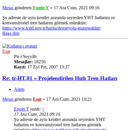
Mesaj
gönderen
Engin Y
»
17 Ara Cum, 2021 09:16
Şu adreste de aynı kentler arasında seyreden YHT hatlarını ve
konvansiyonel tren hatlarını görmek mümkün:
https://www.tcdd.gov.tr/harita/demiryolu-guzergahlari
Başa dön
Esat
Pir-i Seyyâh
Mesajlar:
18256
Kayıt:
17 Eyl Pzt, 2007 13:37
Re: tr-HT.01 » Projelendirilen Hızlı Tren Hatları
Alıntı
Mesaj
gönderen
Esat
»
17 Ara Cum, 2021 10:21
Engin Y
yazdı:
↑
17 Ara Cum, 2021 09:16
Şu adreste de aynı kentler arasında seyreden YHT
hatlarını ve konvansiyonel tren hatlarını görmek
mümkün:
https://www.tcdd.gov.tr/harita/demiryolu-