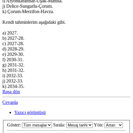
i) Afyonkarahisar-Uşak-Manisa.
j) Delice-Sungurlu-Çorum.
k) Çorum-Merzifon-Havza.
Kendi tahminlerim aşağıdaki gibi.
a) 2027.
b) 2027-28.
c) 2027-28.
d) 2028-29.
e) 2029-30.
f) 2030-31.
g) 2031-32.
h) 2031-32.
i) 2032-33.
j) 2032-33.
k) 2034-35.
Başa dön
Cevapla
Yazıcı görüntüsü
Göster:
Sırala:
Yön: