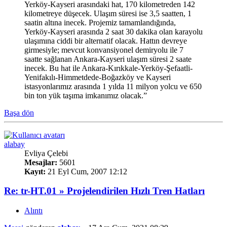
Yerköy-Kayseri arasındaki hat, 170 kilometreden 142
kilometreye düşecek. Ulaşım süresi ise 3,5 saatten, 1
saatin altına inecek. Projemiz tamamlandığında,
Yerköy-Kayseri arasında 2 saat 30 dakika olan karayolu
ulaşımına ciddi bir alternatif olacak. Hattın devreye
girmesiyle; mevcut konvansiyonel demiryolu ile 7
saatte sağlanan Ankara-Kayseri ulaşım süresi 2 saate
inecek. Bu hat ile Ankara-Kırıkkale-Yerköy-Şefaatli-
Yenifakılı-Himmetdede-Boğazköy ve Kayseri
istasyonlarımız arasında 1 yılda 11 milyon yolcu ve 650
bin ton yük taşıma imkanımız olacak.”
Başa dön
alabay
Evliya Çelebi
Mesajlar:
5601
Kayıt:
21 Eyl Cum, 2007 12:12
Re: tr-HT.01 » Projelendirilen Hızlı Tren Hatları
Alıntı