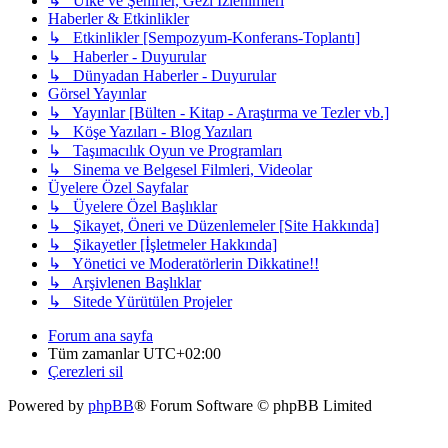
↳ Ülke ve Şehirler, Gezi İzlenimleri
Haberler & Etkinlikler
↳ Etkinlikler [Sempozyum-Konferans-Toplantı]
↳ Haberler - Duyurular
↳ Dünyadan Haberler - Duyurular
Görsel Yayınlar
↳ Yayınlar [Bülten - Kitap - Araştırma ve Tezler vb.]
↳ Köşe Yazıları - Blog Yazıları
↳ Taşımacılık Oyun ve Programları
↳ Sinema ve Belgesel Filmleri, Videolar
Üyelere Özel Sayfalar
↳ Üyelere Özel Başlıklar
↳ Şikayet, Öneri ve Düzenlemeler [Site Hakkında]
↳ Şikayetler [İşletmeler Hakkında]
↳ Yönetici ve Moderatörlerin Dikkatine!!
↳ Arşivlenen Başlıklar
↳ Sitede Yürütülen Projeler
Forum ana sayfa
Tüm zamanlar
UTC+02:00
Çerezleri sil
Powered by
phpBB
® Forum Software © phpBB Limited