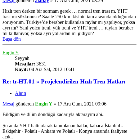
Mesaj
gönderen
alabay
»
17 Ara Cum, 2021 08:29
Hızlı tren derken bir sormam gerek … normal tren trası m, YHT
trası mı sözkonusu? Saatte 250 km ikisinin tam arasında olduğundan
soruyorum. Türkiye’de beraber kullanılan raylar mı yapılıyor, yoksa
ayrı mı? Yani yolcu treni, yük treni ve YHT treni … rayları beraber
mi kullanıyor, yoksa ayrı yollardan mı gidiyor?
Başa dön
Engin Y
Seyyah
Mesajlar:
3631
Kayıt:
04 Ara Sal, 2012 10:41
Re: tr-HT.01 » Projelendirilen Hızlı Tren Hatları
Alıntı
Mesaj
gönderen
Engin Y
»
17 Ara Cum, 2021 09:06
Bildiğim ve dilim döndüğü kadarıyla aktarayım abi..
Şu anda YHT hattı olarak tanımlanan hatlar, kabaca İstanbul -
Eskişehir - Polatlı - Ankara ve Polatlı - Konya arasında faaliyete
açık..