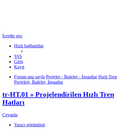
Ulaşım Türkiye
Ulaşım Hakkında Her Şey ...
İçeriğe geç
Hızlı bağlantılar
SSS
Giriş
Kayıt
Forum ana sayfa
Projeler - İhaleler - İnşaatlar
Hızlı Tren
Projeleri, İhaleler, İnşaatlar
tr-HT.01 » Projelendirilen Hızlı Tren
Hatları
Cevapla
Yazıcı görüntüsü