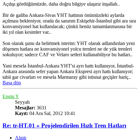
Açılışı gördüğümüzde, daha doğru bilgiye ulaşırız inşallah..
Bir de galiba Ankara-Sivas YHT hattının önümüzdeki aylarda
açılması bekleniyor, orada da sanırım Eskişehir-İstanbul gibi ara sıra
konvansiyonel hat kullanılacak; çünkü henüz tamamlanmasına bir
iki yıl olan kesimler var..
Son olarak şunu da belirtmek isterim: YHT olarak adlandırılan yeni
döşenen hatlara ne konvansiyonel yolcu trenleri ne de yük trenleri
sokuluyor; sadece CAF ve Velaro setleri kullanabiliyor bu hatları..
Yani mesela İstanbul-Ankara YHT'si ayrı hattı kullanıyor, İstanbul-
Ankara arasında sefer yapan Ankara Ekspresi ayrı hattı kullanıyor;
tabii gar civarları ve mesela Marmaray gibi istisnai geçişler hariç..
Başa dön
Engin Y
Seyyah
Mesajlar:
3631
Kayıt:
04 Ara Sal, 2012 10:41
Re: tr-HT.01 » Projelendirilen Hızlı Tren Hatları
Alıntı