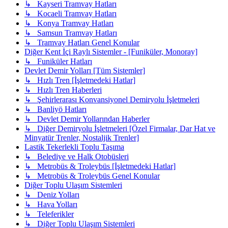
↳ Kayseri Tramvay Hatları
↳ Kocaeli Tramvay Hatları
↳ Konya Tramvay Hatları
↳ Samsun Tramvay Hatları
↳ Tramvay Hatları Genel Konular
Diğer Kent İçi Raylı Sistemler - [Funiküler, Monoray]
↳ Funiküler Hatları
Devlet Demir Yolları [Tüm Sistemler]
↳ Hızlı Tren [İşletmedeki Hatlar]
↳ Hızlı Tren Haberleri
↳ Şehirlerarası Konvansiyonel Demiryolu İşletmeleri
↳ Banliyö Hatları
↳ Devlet Demir Yollarından Haberler
↳ Diğer Demiryolu İşletmeleri [Özel Firmalar, Dar Hat ve
Minyatür Trenler, Nostaljik Trenler]
Lastik Tekerlekli Toplu Taşıma
↳ Belediye ve Halk Otobüsleri
↳ Metrobüs & Troleybüs [İşletmedeki Hatlar]
↳ Metrobüs & Troleybüs Genel Konular
Diğer Toplu Ulaşım Sistemleri
↳ Deniz Yolları
↳ Hava Yolları
↳ Teleferikler
↳ Diğer Toplu Ulaşım Sistemleri