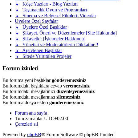
↳ Köşe Yazıları - Blog Yazıları
↳ Taşımacılık Oyun ve Programları
↳ Sinema ve Belgesel Filmleri, Videolar
Üyelere Özel Sayfalar
↳ Üyelere Özel Başlıklar
↳ Şikayet, Öneri ve Düzenlemeler [Site Hakkında]
↳ Şikayetler [İşletmeler Hakkında]
↳ Yönetici ve Moderatörlerin Dikkatine!!
↳ Arşivlenen Başlıklar
↳ Sitede Yürütülen Projeler
Forum izinleri
Bu foruma yeni başlıklar
gönderemezsiniz
Bu forumdaki başlıklara cevap
veremezsiniz
Bu forumdaki mesajlarınızı
düzenleyemezsiniz
Bu forumdaki mesajlarınızı
silemezsiniz
Bu foruma dosya ekleri
gönderemezsiniz
Forum ana sayfa
Tüm zamanlar
UTC+02:00
Çerezleri sil
Powered by
phpBB
® Forum Software © phpBB Limited