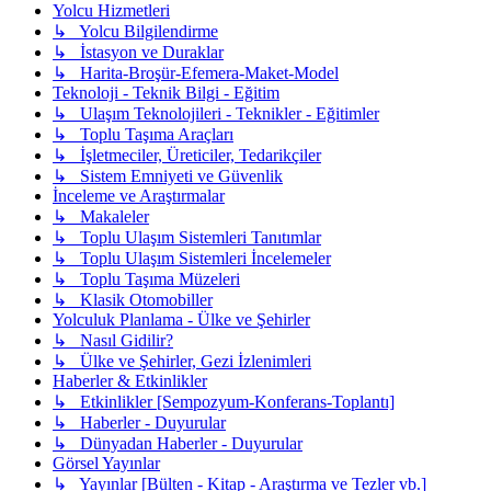
Yolcu Hizmetleri
↳ Yolcu Bilgilendirme
↳ İstasyon ve Duraklar
↳ Harita-Broşür-Efemera-Maket-Model
Teknoloji - Teknik Bilgi - Eğitim
↳ Ulaşım Teknolojileri - Teknikler - Eğitimler
↳ Toplu Taşıma Araçları
↳ İşletmeciler, Üreticiler, Tedarikçiler
↳ Sistem Emniyeti ve Güvenlik
İnceleme ve Araştırmalar
↳ Makaleler
↳ Toplu Ulaşım Sistemleri Tanıtımlar
↳ Toplu Ulaşım Sistemleri İncelemeler
↳ Toplu Taşıma Müzeleri
↳ Klasik Otomobiller
Yolculuk Planlama - Ülke ve Şehirler
↳ Nasıl Gidilir?
↳ Ülke ve Şehirler, Gezi İzlenimleri
Haberler & Etkinlikler
↳ Etkinlikler [Sempozyum-Konferans-Toplantı]
↳ Haberler - Duyurular
↳ Dünyadan Haberler - Duyurular
Görsel Yayınlar
↳ Yayınlar [Bülten - Kitap - Araştırma ve Tezler vb.]