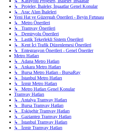
↳ Karayolu Projeleri, İhaleler, İnşaatlar
↳ Projeler, İhaleler, İnşaatlar Genel Konular
↳ Araç Alım İhaleleri
Yeni Hat ve Güzergah Önerileri - Beyin Fırtınası
↳ Metro Önerileri
↳ Tramvay Önerileri
↳ Demiryolu Önerileri
↳ Lastik Tekerlekli Sistem Önerileri
↳ Kent İçi Trafik Düzenlemesi Önerileri
↳ Entegrasyon Önerileri - Genel Öneriler
Metro Hatları
↳ Adana Metro Hatları
↳ Ankara Metro Hatları
↳ Bursa Metro Hatları - BursaRay
↳ İstanbul Metro Hatları
↳ İzmir Metro Hatları
↳ Metro Hatları Genel Konular
Tramvay Hatları
↳ Antalya Tramvay Hatları
↳ Bursa Tramvay Hatları
↳ Eskişehir Tramvay Hatları
↳ Gaziantep Tramvay Hatları
↳ İstanbul Tramvay Hatları
↳ İzmir Tramvay Hatları