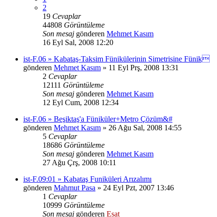
2
19
Cevaplar
44808
Görüntüleme
Son mesaj
gönderen
Mehmet Kasım
16 Eyl Sal, 2008 12:20
ist-F.06 » Kabataş-Taksim Fünikülerinin Simetrisine Fünik
gönderen
Mehmet Kasım
» 11 Eyl Prş, 2008 13:31
2
Cevaplar
12111
Görüntüleme
Son mesaj
gönderen
Mehmet Kasım
12 Eyl Cum, 2008 12:34
ist-F.06 » Beşiktaş'a Füniküler+Metro Çözüm&#
gönderen
Mehmet Kasım
» 26 Ağu Sal, 2008 14:55
5
Cevaplar
18686
Görüntüleme
Son mesaj
gönderen
Mehmet Kasım
27 Ağu Çrş, 2008 10:11
ist-F.09:01 » Kabataş Funiküleri Arızalımı
gönderen
Mahmut Pasa
» 24 Eyl Pzt, 2007 13:46
1
Cevaplar
10999
Görüntüleme
Son mesaj
gönderen
Esat