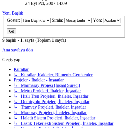
24 Eyl Pzt, 2007 14:09
Yeni Başlık
Göster:
Sırala:
Yön:
9 başlık •
1
. sayfa (Toplam
1
sayfa)
Ana sayfaya dön
Geçiş yap
Kurallar
↳ Kurallar, Kaideler, Bilmeniz Gerekenler
Projeler - İhaleler - İnşaatlar
↳ Marmaray Projesi [İnşaat Süreci]
↳ Metro Projeleri, İhaleler, İnşaatlar
↳ Hızlı Tren Projeleri, İhaleler, İnşaatlar
↳ Demiryolu Projeleri, İhaleler, İnşaatlar
↳ Tramvay Projeleri, İhaleler, İnşaatlar
↳ Monoray Projeleri, İhaleler, İnşaatlar
↳ Halatlı Sistem Projeleri, İhaleler, İnşaatlar
↳ Lastik Tekerlekli Sistem Projeleri, İhaleler, İnşaatlar