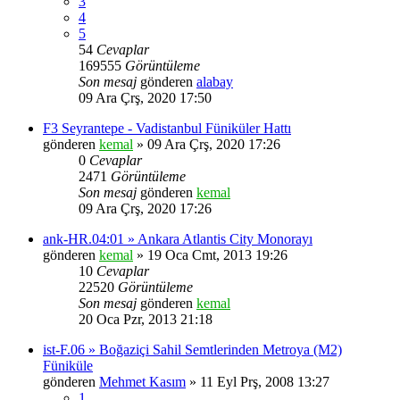
3
4
5
54
Cevaplar
169555
Görüntüleme
Son mesaj
gönderen
alabay
09 Ara Çrş, 2020 17:50
F3 Seyrantepe - Vadistanbul Füniküler Hattı
gönderen
kemal
» 09 Ara Çrş, 2020 17:26
0
Cevaplar
2471
Görüntüleme
Son mesaj
gönderen
kemal
09 Ara Çrş, 2020 17:26
ank-HR.04:01 » Ankara Atlantis City Monorayı
gönderen
kemal
» 19 Oca Cmt, 2013 19:26
10
Cevaplar
22520
Görüntüleme
Son mesaj
gönderen
kemal
20 Oca Pzr, 2013 21:18
ist-F.06 » Boğaziçi Sahil Semtlerinden Metroya (M2)
Füniküle
gönderen
Mehmet Kasım
» 11 Eyl Prş, 2008 13:27
1