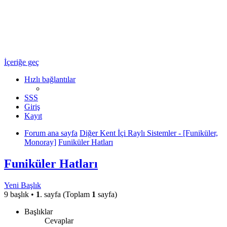
Ulaşım Türkiye
Ulaşım Hakkında Her Şey ...
İçeriğe geç
Hızlı bağlantılar
SSS
Giriş
Kayıt
Forum ana sayfa
Diğer Kent İçi Raylı Sistemler - [Funiküler,
Monoray]
Funiküler Hatları
Funiküler Hatları
Yeni Başlık
9 başlık •
1
. sayfa (Toplam
1
sayfa)
Başlıklar
Cevaplar