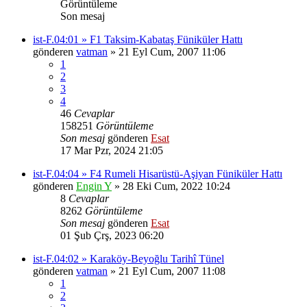
Görüntüleme
Son mesaj
ist-F.04:01 » F1 Taksim-Kabataş Füniküler Hattı
gönderen
vatman
» 21 Eyl Cum, 2007 11:06
1
2
3
4
46
Cevaplar
158251
Görüntüleme
Son mesaj
gönderen
Esat
17 Mar Pzr, 2024 21:05
ist-F.04:04 » F4 Rumeli Hisarüstü-Aşiyan Füniküler Hattı
gönderen
Engin Y
» 28 Eki Cum, 2022 10:24
8
Cevaplar
8262
Görüntüleme
Son mesaj
gönderen
Esat
01 Şub Çrş, 2023 06:20
ist-F.04:02 » Karaköy-Beyoğlu Tarihî Tünel
gönderen
vatman
» 21 Eyl Cum, 2007 11:08
1
2