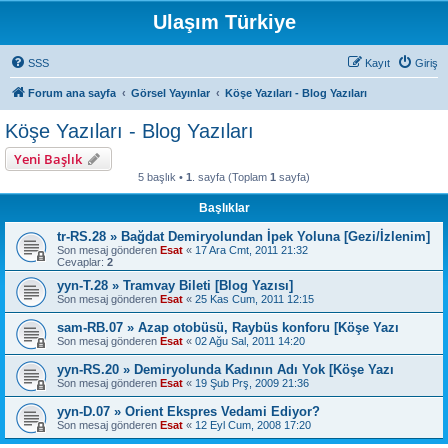
Ulaşım Türkiye
SSS
Kayıt
Giriş
Forum ana sayfa
Görsel Yayınlar
Köşe Yazıları - Blog Yazıları
Köşe Yazıları - Blog Yazıları
Yeni Başlık
5 başlık •
1
. sayfa (Toplam
1
sayfa)
Başlıklar
tr-RS.28 » Bağdat Demiryolundan İpek Yoluna [Gezi/İzlenim]
Son mesaj gönderen
Esat
«
17 Ara Cmt, 2011 21:32
Cevaplar:
2
yyn-T.28 » Tramvay Bileti [Blog Yazısı]
Son mesaj gönderen
Esat
«
25 Kas Cum, 2011 12:15
sam-RB.07 » Azap otobüsü, Raybüs konforu [Köşe Yazı
Son mesaj gönderen
Esat
«
02 Ağu Sal, 2011 14:20
yyn-RS.20 » Demiryolunda Kadının Adı Yok [Köşe Yazı
Son mesaj gönderen
Esat
«
19 Şub Prş, 2009 21:36
yyn-D.07 » Orient Ekspres Vedami Ediyor?
Son mesaj gönderen
Esat
«
12 Eyl Cum, 2008 17:20