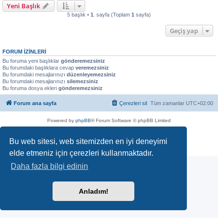
Yeni Başlık
5 başlık •
1
. sayfa (Toplam
1
sayfa)
Geçiş yap
FORUM IZINLERI
Bu foruma yeni başlıklar
gönderemezsiniz
Bu forumdaki başlıklara cevap
veremezsiniz
Bu forumdaki mesajlarınızı
düzenleyemezsiniz
Bu forumdaki mesajlarınızı
silemezsiniz
Bu foruma dosya ekleri
gönderemezsiniz
Forum ana sayfa
Çerezleri sil
Tüm zamanlar
UTC+02:00
Powered by
phpBB
® Forum Software © phpBB Limited
Türkçe çeviri:
phpBB Türkiye
&
Türkiye Forum
Bu web sitesi, web sitemizden en iyi deneyimi
Gizlilik
|
Koşullar
elde etmeniz için çerezleri kullanmaktadır.
Daha fazla bilgi edinin
Anladım!