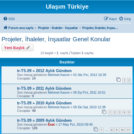
Ulaşım Türkiye
SSS
Kayıt
Giriş
Forum ana sayfa
Projeler - İhaleler - İnşaatlar
Projeler, İhaleler, İnşaatlar Genel Konular
Projeler, İhaleler, İnşaatlar Genel Konular
Yeni Başlık
13 başlık •
1
. sayfa (Toplam
1
sayfa)
Başlıklar
tr-TS.09 » 2012 Aylık Gündem
Son mesaj gönderen
Mehmet Kasım
«
01 Nis Pzr, 2012 16:39
Cevaplar:
14
1
2
tr-TS.09 » 2011 Aylık Gündem
Son mesaj gönderen
Mehmet Kasım
«
05 Eyl Pzt, 2011 15:51
Cevaplar:
9
tr-TS.09 » 2010 Aylık Gündem
Son mesaj gönderen
Mehmet Kasım
«
05 Eki Sal, 2010 12:38
Cevaplar:
49
1
2
3
4
5
tr-TS.09 » 2009 Aylık Gündem
Son mesaj gönderen
Esat
«
17 May Pzt, 2010 09:45
Cevaplar:
126
1
8
9
10
11
…