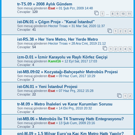
tr-TS.09 » 2008 Aylık Gündem
Son mesaj gönderen
Esat
«
01 Şub Pzr, 2009 14:48
Cevaplar:
120
1
8
9
10
11
…
ist-DN.01 » Çılgın Proje - "Kanal İstanbul"
Son mesaj gönderen
Hector Troas
«
31 Mar Sal, 2020 11:37
Cevaplar:
41
1
2
3
4
ist-RS.38 » Her Yere Metro, Her Yerde Metro
Son mesaj gönderen
Hector Troas
«
28 Ara Cmt, 2019 21:12
Cevaplar:
54
1
2
3
4
5
izm-D.01 » İzmir Karayolu ve Raylı Körfez Geçişi
Son mesaj gönderen
Kamil16
«
12 Eyl Sal, 2017 17:03
Cevaplar:
4
ist-MB.09:02 » Kozyatağı-Bahçeşehir Metrobüs Projesi
Son mesaj gönderen
Esat
«
09 Haz Cum, 2017 10:29
Cevaplar:
3
ist-GN.01 » Yeni İstanbul Projesi
Son mesaj gönderen
Esat
«
07 Haz Prş, 2012 15:28
Cevaplar:
22
1
2
tr-M.09 » Metro İhaleleri ve Karar Kurumları Sorusu
Son mesaj gönderen
Esat
«
14 Eki Prş, 2010 20:32
Cevaplar:
4
ist-MB.06 » Metrobüs İle T4 Tramvay Hattı Entegrasyonu?
Son mesaj gönderen
Esat
«
13 Şub Cum, 2009 23:16
Cevaplar:
3
gnl-M.09 » 1.5 Milyar Euro'ya Kaç Km Metro Hattı Yapılır?