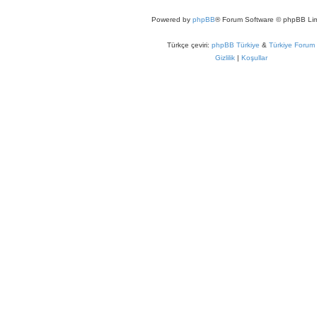
Powered by
phpBB
® Forum Software © phpBB Lim
Türkçe çeviri:
phpBB Türkiye
&
Türkiye Forum
Gizlilik
|
Koşullar