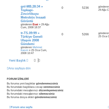
gnl-MB.28:34 »
göndere
0
5236
Topkapi-
29 Ağu C
Zincirlikuyu
Metrobüs Insaati
Görüntü
gönderen
Esat
» 29 Ağu
Cum, 2008 18:37
tr-TS.09:99 »
göndere
0
5266
Türkiye Geneli
25 Oca 
Ulaşım 2008
Gündemi
gönderen
Mehmet
Kasım
» 25 Oca Cum,
2008 10:47
Yeni Başlık
Ana sayfaya dön
FORUM IZINLERI
Bu foruma yeni başlıklar
gönderemezsiniz
Bu forumdaki başlıklara cevap
veremezsiniz
Bu forumdaki mesajlarınızı
düzenleyemezsiniz
Bu forumdaki mesajlarınızı
silemezsiniz
Bu foruma dosya ekleri
gönderemezsiniz
Forum ana sayfa