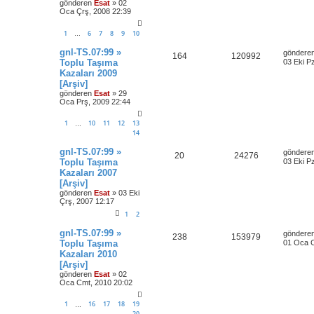
gönderen
Esat
» 02
Oca Çrş, 2008 22:39
1
6
7
8
9
10
…
gnl-TS.07:99 »
göndere
164
120992
Toplu Taşıma
03 Eki P
Kazaları 2009
[Arşiv]
gönderen
Esat
» 29
Oca Prş, 2009 22:44
1
10
11
12
13
…
14
gnl-TS.07:99 »
göndere
20
24276
Toplu Taşıma
03 Eki P
Kazaları 2007
[Arşiv]
gönderen
Esat
» 03 Eki
Çrş, 2007 12:17
1
2
gnl-TS.07:99 »
göndere
238
153979
Toplu Taşıma
01 Oca 
Kazaları 2010
[Arşiv]
gönderen
Esat
» 02
Oca Cmt, 2010 20:02
1
16
17
18
19
…
20