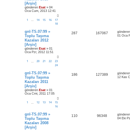
[Arşiv]
gönderen
Esat
» 04
Oca Cum, 2013 12:41
1
14
15
16
17
…
18
gnl-TS.07:99 »
göndere
287
167067
Toplu Taşıma
01 Oca P
Kazaları 2012
[Arşiv]
gönderen
Esat
» 01
Oca Pzr, 2012 11:51
1
20
21
22
23
…
24
gnl-TS.07:99 »
göndere
186
127389
Toplu Taşıma
12 Kas C
Kazaları 2011
[Arşiv]
gönderen
Esat
» 01
Oca Cmt, 2011 17:05
1
12
13
14
15
…
16
gnl-TS.07:99 »
göndere
110
96348
Toplu Taşıma
04 Eki P
Kazaları 2008
[Arşiv]