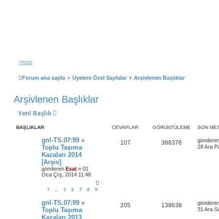
Ulaşım Türkiye
Ulaşım Hakkında Her Şey ...
SSS
Forum ana sayfa
Üyelere Özel Sayfalar
Arşivlenen Başlıklar
Arşivlenen Başlıklar
Yeni Başlık
BAŞLIKLAR
CEVAPLAR
GÖRÜNTÜLEME
SON ME
gnl-TS.07:99 »
göndere
107
388376
Toplu Taşıma
28 Ara P
Kazaları 2014
[Arşiv]
gönderen
Esat
» 01
Oca Çrş, 2014 11:48
1
5
6
7
8
9
…
gnl-TS.07:99 »
göndere
205
138638
Toplu Taşıma
31 Ara S
Kazaları 2013