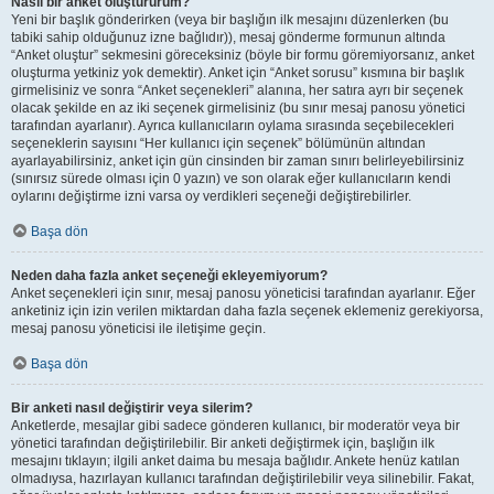
Nasıl bir anket oluştururum?
Yeni bir başlık gönderirken (veya bir başlığın ilk mesajını düzenlerken (bu
tabiki sahip olduğunuz izne bağlıdır)), mesaj gönderme formunun altında
“Anket oluştur” sekmesini göreceksiniz (böyle bir formu göremiyorsanız, anket
oluşturma yetkiniz yok demektir). Anket için “Anket sorusu” kısmına bir başlık
girmelisiniz ve sonra “Anket seçenekleri” alanına, her satıra ayrı bir seçenek
olacak şekilde en az iki seçenek girmelisiniz (bu sınır mesaj panosu yönetici
tarafından ayarlanır). Ayrıca kullanıcıların oylama sırasında seçebilecekleri
seçeneklerin sayısını “Her kullanıcı için seçenek” bölümünün altından
ayarlayabilirsiniz, anket için gün cinsinden bir zaman sınırı belirleyebilirsiniz
(sınırsız sürede olması için 0 yazın) ve son olarak eğer kullanıcıların kendi
oylarını değiştirme izni varsa oy verdikleri seçeneği değiştirebilirler.
Başa dön
Neden daha fazla anket seçeneği ekleyemiyorum?
Anket seçenekleri için sınır, mesaj panosu yöneticisi tarafından ayarlanır. Eğer
anketiniz için izin verilen miktardan daha fazla seçenek eklemeniz gerekiyorsa,
mesaj panosu yöneticisi ile iletişime geçin.
Başa dön
Bir anketi nasıl değiştirir veya silerim?
Anketlerde, mesajlar gibi sadece gönderen kullanıcı, bir moderatör veya bir
yönetici tarafından değiştirilebilir. Bir anketi değiştirmek için, başlığın ilk
mesajını tıklayın; ilgili anket daima bu mesaja bağlıdır. Ankete henüz katılan
olmadıysa, hazırlayan kullanıcı tarafından değiştirilebilir veya silinebilir. Fakat,