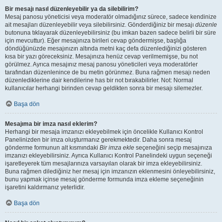
Bir mesajı nasıl düzenleyebilir ya da silebilirim?
Mesaj panosu yöneticisi veya moderatör olmadığınız sürece, sadece kendinize
ait mesajları düzenleyebilir veya silebilirsiniz. Gönderdiğiniz bir mesajı
düzenle
butonuna tıklayarak düzenleyebilirsiniz (bu imkan bazen sadece belirli bir süre
için mevcuttur). Eğer mesajınıza birileri cevap göndermişse, başlığa
döndüğünüzde mesajınızın altında metni kaç defa düzenlediğinizi gösteren
kısa bir yazı göreceksiniz. Mesajınıza henüz cevap verilmemişse, bu not
görülmez. Ayrıca mesajınız mesaj panosu yöneticileri veya moderatörler
tarafından düzenlenince de bu metin görünmez. Buna rağmen mesajı neden
düzenlediklerine dair kendilerine has bir not bırakabilirler. Not: Normal
kullanıcılar herhangi birinden cevap geldikten sonra bir mesajı silemezler.
Başa dön
Mesajıma bir imza nasıl eklerim?
Herhangi bir mesaja imzanızı ekleyebilmek için öncelikle Kullanıcı Kontrol
Panelinizden bir imza oluşturmanız gerekmektedir. Daha sonra mesaj
gönderme formunun alt kısmındaki
Bir imza ekle
seçeneğini seçip mesajınıza
imzanızı ekleyebilirsiniz. Ayrıca Kullanıcı Kontrol Panelindeki uygun seçeneği
işaretleyerek tüm mesajlarınıza varsayılan olarak bir imza ekleyebilirsiniz.
Buna rağmen dilediğiniz her mesaj için imzanızın eklenmesini önleyebilirsiniz,
bunu yapmak içinse mesaj gönderme formunda imza ekleme seçeneğinin
işaretini kaldırmanız yeterlidir.
Başa dön