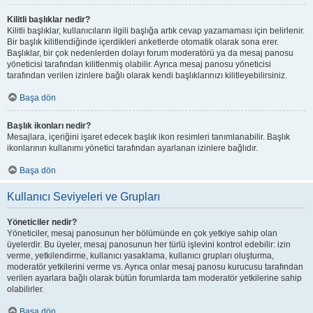
Kilitli başlıklar nedir?
Kilitli başlıklar, kullanıcıların ilgili başlığa artık cevap yazamaması için belirlenir.
Bir başlık kilitlendiğinde içerdikleri anketlerde otomatik olarak sona erer.
Başlıklar, bir çok nedenlerden dolayı forum moderatörü ya da mesaj panosu
yöneticisi tarafından kilitlenmiş olabilir. Ayrıca mesaj panosu yöneticisi
tarafından verilen izinlere bağlı olarak kendi başlıklarınızı kilitleyebilirsiniz.
Başa dön
Başlık ikonları nedir?
Mesajlara, içeriğini işaret edecek başlık ikon resimleri tanımlanabilir. Başlık
ikonlarının kullanımı yönetici tarafından ayarlanan izinlere bağlıdır.
Başa dön
Kullanıcı Seviyeleri ve Grupları
Yöneticiler nedir?
Yöneticiler, mesaj panosunun her bölümünde en çok yetkiye sahip olan
üyelerdir. Bu üyeler, mesaj panosunun her türlü işlevini kontrol edebilir: izin
verme, yetkilendirme, kullanıcı yasaklama, kullanıcı grupları oluşturma,
moderatör yetkilerini verme vs. Ayrıca onlar mesaj panosu kurucusu tarafından
verilen ayarlara bağlı olarak bütün forumlarda tam moderatör yetkilerine sahip
olabilirler.
Başa dön