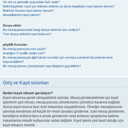
Yer imi ve abonelik arasındaki fark nedir?
Belirli başlıkları nasıl yer imlerine eklerim ya da bu başlıklara nasıl abone olurum?
Belirli bir foruma nasıl abone olurum?
Aboneliklerimi nasıl silerim?
Dosya ekleri
Bu mesaj panosunda hangi dosya eklerine izin veriliyor?
Tüm dosya eklerimi nasıl bulurum?
phpBB Konuları
Bu mesaj panosunu kim yazdı?
Aradığım X özellik neden yok?
Bu mesaj panosuyla ilgili hukuki sorunlar için ve/veya suistimal durumlarda kime
başvurabilirim?
Bir mesaj panosu yöneticisiyle nasıl iletişime geçebilirim?
Giriş ve Kayıt sorunları
Neden kayıt olmam gerekiyor?
Kayıt olmanıza gerek olmayabilirdi aslında. Mesaj gönderebilmek için kayıt
işleminin şart olması, mesaj panosu yöneticisinin (yönetici) kararına bağlıdır.
Ayrıca kayıt olunca bazı özel imkanlara ulaşabilirsiniz. Örneğin mesajlarınızın
yanında kendinize ait küçük bir resim (avatar) gösterme, özel mesaj gönderme,
tanıdığınız kullanıcılara e-posta gönderme veya kullanıcı gruplarına katılma
imkanlarına misafir kullanıcılar sahip değildir. Kayıt işlemi çok basit olduğu için
kayıt olmanız önerilir.