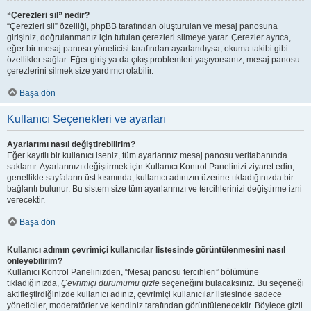
“Çerezleri sil” nedir?
“Çerezleri sil” özelliği, phpBB tarafından oluşturulan ve mesaj panosuna
girişiniz, doğrulanmanız için tutulan çerezleri silmeye yarar. Çerezler ayrıca,
eğer bir mesaj panosu yöneticisi tarafından ayarlandıysa, okuma takibi gibi
özellikler sağlar. Eğer giriş ya da çıkış problemleri yaşıyorsanız, mesaj panosu
çerezlerini silmek size yardımcı olabilir.
Başa dön
Kullanıcı Seçenekleri ve ayarları
Ayarlarımı nasıl değiştirebilirim?
Eğer kayıtlı bir kullanıcı iseniz, tüm ayarlarınız mesaj panosu veritabanında
saklanır. Ayarlarınızı değiştirmek için Kullanıcı Kontrol Panelinizi ziyaret edin;
genellikle sayfaların üst kısmında, kullanıcı adınızın üzerine tıkladığınızda bir
bağlantı bulunur. Bu sistem size tüm ayarlarınızı ve tercihlerinizi değiştirme izni
verecektir.
Başa dön
Kullanıcı adımın çevrimiçi kullanıcılar listesinde görüntülenmesini nasıl
önleyebilirim?
Kullanıcı Kontrol Panelinizden, “Mesaj panosu tercihleri” bölümüne
tıkladığınızda,
Çevrimiçi durumumu gizle
seçeneğini bulacaksınız. Bu seçeneği
aktifleştirdiğinizde kullanıcı adınız, çevrimiçi kullanıcılar listesinde sadece
yöneticiler, moderatörler ve kendiniz tarafından görüntülenecektir. Böylece gizli