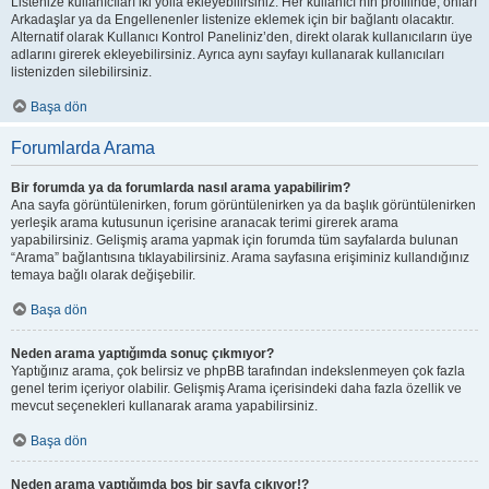
Listenize kullanıcıları iki yolla ekleyebilirsiniz. Her kullanıcı’nın profilinde, onları
Arkadaşlar ya da Engellenenler listenize eklemek için bir bağlantı olacaktır.
Alternatif olarak Kullanıcı Kontrol Paneliniz’den, direkt olarak kullanıcıların üye
adlarını girerek ekleyebilirsiniz. Ayrıca aynı sayfayı kullanarak kullanıcıları
listenizden silebilirsiniz.
Başa dön
Forumlarda Arama
Bir forumda ya da forumlarda nasıl arama yapabilirim?
Ana sayfa görüntülenirken, forum görüntülenirken ya da başlık görüntülenirken
yerleşik arama kutusunun içerisine aranacak terimi girerek arama
yapabilirsiniz. Gelişmiş arama yapmak için forumda tüm sayfalarda bulunan
“Arama” bağlantısına tıklayabilirsiniz. Arama sayfasına erişiminiz kullandığınız
temaya bağlı olarak değişebilir.
Başa dön
Neden arama yaptığımda sonuç çıkmıyor?
Yaptığınız arama, çok belirsiz ve phpBB tarafından indekslenmeyen çok fazla
genel terim içeriyor olabilir. Gelişmiş Arama içerisindeki daha fazla özellik ve
mevcut seçenekleri kullanarak arama yapabilirsiniz.
Başa dön
Neden arama yaptığımda boş bir sayfa çıkıyor!?