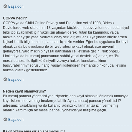
Başa dön
COPPA nedir?
COPPA ya da Child Online Privacy and Protection Act of 1998, Birleşik
Devletlerde web sitelerinin 13 yaşından küçüklerin ebeveynlerinden potansiyel
bilgi toplayabilmek için yazılı izin almayı gerekli tutan bir kanundur, ya da
başka bir deyişle yasal veli/vasi onay şeklidir, veliler 13 yaşından küçüklerden
kişisel kimlik bilgilerinin toplanması için izin verirler. Eğer bu uygulama ile kayıt
olmak ya da bu uygulama ile bir web sitesine kayıt olmak size güvenilir
gelmiyorsa, yardım için bir yasal danışman ile iletişime geçin. Not: phpBB
Limited ya da bu mesaj panosunun sahibi yasal destek sağlamaz, ve “Bu
mesaj panosu ile ilgili kötü niyetli ve/veya hukuki konularda kime
başvurabilirim?” sorusu hariç, yasayı ilgilendiren herhangi bir konuda iletişim
noktası olarak gösterilemez.
Başa dön
Neden kayıt olamıyorum?
Bir mesaj panosu yöneticisi yeni ziyaretçilerin kayıt olmasını önlemek amacıyla
kayıt işlemini devre dışı bırakmış olabilir. Ayrıca mesaj panosu yöneticisi IP
adresinizi yasaklamış ya da kullanıcı adınızı kullanmanıza izin vermemiş
olabilir. Yardım için bir mesaj panosu yöneticisiyle iletişime geçin.
Başa dön
Kayıt oldum ama giriş yapamıyorum!