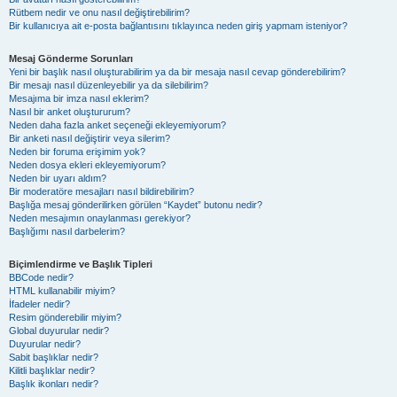
Rütbem nedir ve onu nasıl değiştirebilirim?
Bir kullanıcıya ait e-posta bağlantısını tıklayınca neden giriş yapmam isteniyor?
Mesaj Gönderme Sorunları
Yeni bir başlık nasıl oluşturabilirim ya da bir mesaja nasıl cevap gönderebilirim?
Bir mesajı nasıl düzenleyebilir ya da silebilirim?
Mesajıma bir imza nasıl eklerim?
Nasıl bir anket oluştururum?
Neden daha fazla anket seçeneği ekleyemiyorum?
Bir anketi nasıl değiştirir veya silerim?
Neden bir foruma erişimim yok?
Neden dosya ekleri ekleyemiyorum?
Neden bir uyarı aldım?
Bir moderatöre mesajları nasıl bildirebilirim?
Başlığa mesaj gönderilirken görülen “Kaydet” butonu nedir?
Neden mesajımın onaylanması gerekiyor?
Başlığımı nasıl darbelerim?
Biçimlendirme ve Başlık Tipleri
BBCode nedir?
HTML kullanabilir miyim?
İfadeler nedir?
Resim gönderebilir miyim?
Global duyurular nedir?
Duyurular nedir?
Sabit başlıklar nedir?
Kilitli başlıklar nedir?
Başlık ikonları nedir?