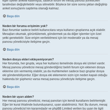
eğer üyeler ankete katılmışsa, sadece forum ve mesaj panosu yöneticileri
tarafından değiştirilebilir veya silinebilir. Böylece bir süre sonra şıkları değiştirip
anket sonuçlarını saptırma olanağı kalmaz.
Başa dön
Neden bir foruma erişimim yok?
Bazı forumlar sadece belirli kullanıcılara veya kullanıcı gruplarına açık olabilir.
Mesajları okumak, görüntülemek, göndermek ya da diğer işlemler için özel
yetki gerekebilir. Size erişim verilebilmesi için bir moderatör ya da mesaj
panosu yöneticisiyle iletişime geçin.
Başa dön
Neden dosya ekleri ekleyemiyorum?
Her forumda, her grupta, veya her kullanıcı temelinde dosya eki izinleri vardır.
Mesaj panosu yöneticisi mesaj gönderdiğiniz belirli forum için eklenen dosya
eklerine izin vermemiş olabilir, ya da muhtemelen sadece bazı gruplar dosya
eki gönderebiliyordur. Eğer dosya eki eklemenin sizin için neden kapalı olduğu
hakkında bir şüpheniz varsa mesaj panosu yöneticiyle iletişime geçin.
Başa dön
Neden bir uyarı aldım?
Her mesaj panosu yöneticisi, mesaj panoları için kendi kurallarını belirlemiştir.
Eğer bir kural ihlalinde bulunduysanız, uyarı alabilirsiniz. Not: Bu durum, mesaj
panosu yöneticisi’nin kararındadır ve phpBB Limited verilen bu uyarı ile ilgili