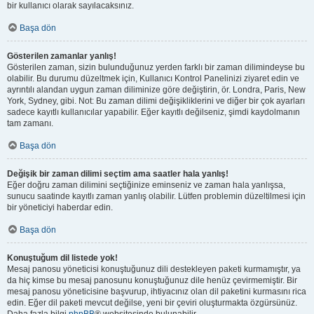
bir kullanıcı olarak sayılacaksınız.
Başa dön
Gösterilen zamanlar yanlış!
Gösterilen zaman, sizin bulunduğunuz yerden farklı bir zaman dilimindeyse bu
olabilir. Bu durumu düzeltmek için, Kullanıcı Kontrol Panelinizi ziyaret edin ve
ayrıntılı alandan uygun zaman diliminize göre değiştirin, ör. Londra, Paris, New
York, Sydney, gibi. Not: Bu zaman dilimi değişikliklerini ve diğer bir çok ayarları
sadece kayıtlı kullanıcılar yapabilir. Eğer kayıtlı değilseniz, şimdi kaydolmanın
tam zamanı.
Başa dön
Değişik bir zaman dilimi seçtim ama saatler hala yanlış!
Eğer doğru zaman dilimini seçtiğinize eminseniz ve zaman hala yanlışsa,
sunucu saatinde kayıtlı zaman yanlış olabilir. Lütfen problemin düzeltilmesi için
bir yöneticiyi haberdar edin.
Başa dön
Konuştuğum dil listede yok!
Mesaj panosu yöneticisi konuştuğunuz dili destekleyen paketi kurmamıştır, ya
da hiç kimse bu mesaj panosunu konuştuğunuz dile henüz çevirmemiştir. Bir
mesaj panosu yöneticisine başvurup, ihtiyacınız olan dil paketini kurmasını rica
edin. Eğer dil paketi mevcut değilse, yeni bir çeviri oluşturmakta özgürsünüz.