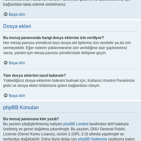
bağlantıları takip ederek silebilirsiniz.
Başa dön
Dosya ekleri
Bu mesaj panosunda hangi dosya eklerine izin veriliyor?
Her mesaj panosu yöneticisi bazı dosya eki tiplerine izin verebilir ya da izin
vermeyebilir. Eğer nelerin yüklenmesine izin verildiğine dair şüpheleriniz
varsa, yardım için mesaj panosu yöneticisiyle iletişime geçin.
Başa dön
Tüm dosya eklerimi nasıl bulurum?
Yüklediğiniz dosya eklerinin listesini bulmak için, Kullanıcı Kontrol Panelinize
gidin ve dosya ekleri bölümüne giden bağlantıları izleyin.
Başa dön
phpBB Konuları
Bu mesaj panosunu kim yazdı?
Bu yazılım (değiştirilmemiş haliyle)
phpBB Limited
tarafından telif hakkıyla
üretilmiş ve genel dağıtıma çıkarılmıştır. Bu yazılım, GNU General Public
License (Genel Kamu Lisansı), sürüm 2 (GPL-2.0) altında yapılmıştır ve
serbestçe dağıtılabilir. Daha fazla detay için
phpBB Hakkında
sayfasına bakın.