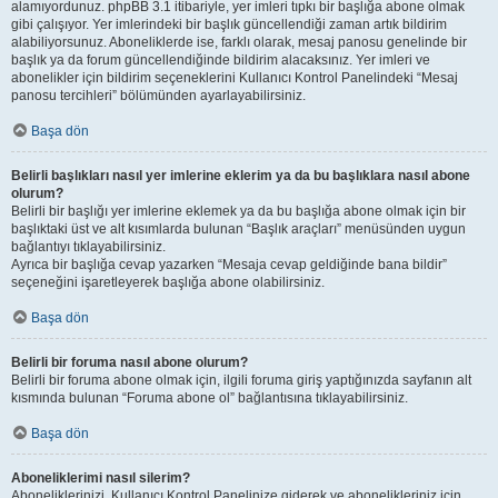
alamıyordunuz. phpBB 3.1 itibariyle, yer imleri tıpkı bir başlığa abone olmak
gibi çalışıyor. Yer imlerindeki bir başlık güncellendiği zaman artık bildirim
alabiliyorsunuz. Aboneliklerde ise, farklı olarak, mesaj panosu genelinde bir
başlık ya da forum güncellendiğinde bildirim alacaksınız. Yer imleri ve
abonelikler için bildirim seçeneklerini Kullanıcı Kontrol Panelindeki “Mesaj
panosu tercihleri” bölümünden ayarlayabilirsiniz.
Başa dön
Belirli başlıkları nasıl yer imlerine eklerim ya da bu başlıklara nasıl abone
olurum?
Belirli bir başlığı yer imlerine eklemek ya da bu başlığa abone olmak için bir
başlıktaki üst ve alt kısımlarda bulunan “Başlık araçları” menüsünden uygun
bağlantıyı tıklayabilirsiniz.
Ayrıca bir başlığa cevap yazarken “Mesaja cevap geldiğinde bana bildir”
seçeneğini işaretleyerek başlığa abone olabilirsiniz.
Başa dön
Belirli bir foruma nasıl abone olurum?
Belirli bir foruma abone olmak için, ilgili foruma giriş yaptığınızda sayfanın alt
kısmında bulunan “Foruma abone ol” bağlantısına tıklayabilirsiniz.
Başa dön
Aboneliklerimi nasıl silerim?
Aboneliklerinizi, Kullanıcı Kontrol Panelinize giderek ve abonelikleriniz için