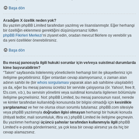
Başa dön
Aradığım X özellik neden yok?
Bu yazılım phpBB Limited tarafından yazılmış ve lisanslanmıştır. Eğer herhangi
bir özelliğin eklenmesi gerektiğini düşünüyorsanız lütfen
phpBB Fikirleri Merkezi
’ni ziyaret edin, oradan mevcut fikirlere oy verebilir ya
da yeni özellikler önerebilirsiniz.
Başa dön
Bu mesaj panosuyla ilgili hukuki sorunlar için ve/veya suistimal durumlarda
kime başvurabilirim?
“Takım” sayfasında listelenmiş yöneticilerin herhangi biri ile şikayetleriniz için
iletişime geçebilirsiniz. Eğer onlardan cevap alamıyorsanız, o zaman alan
adının sahibi ile (bir
whois sorgulaması
yaparak alan adı sahibine ulaşılabilir)
ya da, eğer bu mesaj panosu ücretsiz bir serviste çalışıyorsa (ör. Yahoo!, free.fr,
f2s.com, v.b.), bu servisin yönetimi veya suistimal konularla ilgilenen bölümüyle
iletişime geçmelisiniz. Not: phpBB Limited, bu mesaj panosunun nasıl, nerede
ve kimler tarafından kullanıldığı konusunda bir bilgisi olmadığı için
kesinlikle
yargılanamaz
ve her ne olursa olsun sorumlu tutulamaz. phpBB.com sitesiyle
veya phpBB yazılımıyla
doğrudan ilgisi olmayan
herhangi bir hukuki konuda
(ihtiyati tedbir, mali sorumluluk, iftira vs.) phpBB Limited ile iletişime geçmeyin.
Bu yazılımın herhangi
üçüncü şahıslar tarafından kullanımıyla ilgili
phpBB
Limited’e e-posta gönderirseniz, ya çok kısa bir cevap alırsınız ya da hiç bir
cevap alamazsınız.