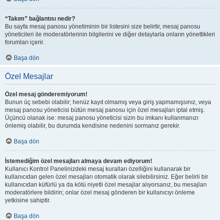
“Takım” bağlantısı nedir?
Bu sayfa mesaj panosu yönetiminin bir listesini size belirtir, mesaj panosu
yöneticileri ile moderatörlerinin bilgilerini ve diğer detaylarla onların yönettikleri
forumları içerir.
Başa dön
Özel Mesajlar
Özel mesaj gönderemiyorum!
Bunun üç sebebi olabilir; henüz kayıt olmamış veya giriş yapmamışsınız, veya
mesaj panosu yöneticisi bütün mesaj panosu için özel mesajları iptal etmiş.
Üçüncü olanak ise: mesaj panosu yöneticisi sizin bu imkanı kullanmanızı
önlemiş olabilir, bu durumda kendisine nedenini sormanız gerekir.
Başa dön
İstemediğim özel mesajları almaya devam ediyorum!
Kullanıcı Kontrol Panelinizdeki mesaj kuralları özelliğini kullanarak bir
kullanıcıdan gelen özel mesajları otomatik olarak silebilirsiniz. Eğer belirli bir
kullanıcıdan küfürlü ya da kötü niyetli özel mesajlar alıyorsanız, bu mesajları
moderatörlere bildirin; onlar özel mesaj gönderen bir kullanıcıyı önleme
yetkisine sahiptir.
Başa dön