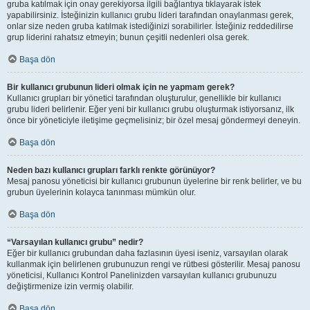
gruba katılmak için onay gerekiyorsa ilgili bağlantıya tıklayarak istek
yapabilirsiniz. İsteğinizin kullanıcı grubu lideri tarafından onaylanması gerek,
onlar size neden gruba katılmak istediğinizi sorabilirler. İsteğiniz reddedilirse
grup liderini rahatsız etmeyin; bunun çeşitli nedenleri olsa gerek.
Başa dön
Bir kullanıcı grubunun lideri olmak için ne yapmam gerek?
Kullanıcı grupları bir yönetici tarafından oluşturulur, genellikle bir kullanıcı
grubu lideri belirlenir. Eğer yeni bir kullanıcı grubu oluşturmak istiyorsanız, ilk
önce bir yöneticiyle iletişime geçmelisiniz; bir özel mesaj göndermeyi deneyin.
Başa dön
Neden bazı kullanıcı grupları farklı renkte görünüyor?
Mesaj panosu yöneticisi bir kullanıcı grubunun üyelerine bir renk belirler, ve bu
grubun üyelerinin kolayca tanınması mümkün olur.
Başa dön
“Varsayılan kullanıcı grubu” nedir?
Eğer bir kullanıcı grubundan daha fazlasının üyesi iseniz, varsayılan olarak
kullanmak için belirlenen grubunuzun rengi ve rütbesi gösterilir. Mesaj panosu
yöneticisi, Kullanıcı Kontrol Panelinizden varsayılan kullanıcı grubunuzu
değiştirmenize izin vermiş olabilir.
Başa dön