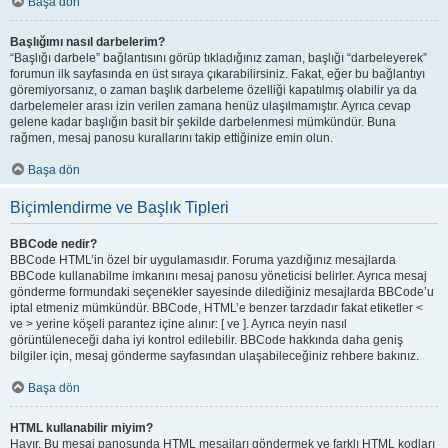
Başa dön
Başlığımı nasıl darbelerim?
“Başlığı darbele” bağlantısını görüp tıkladığınız zaman, başlığı “darbeleyerek”
forumun ilk sayfasında en üst sıraya çıkarabilirsiniz. Fakat, eğer bu bağlantıyı
göremiyorsanız, o zaman başlık darbeleme özelliği kapatılmış olabilir ya da
darbelemeler arası izin verilen zamana henüz ulaşılmamıştır. Ayrıca cevap
gelene kadar başlığın basit bir şekilde darbelenmesi mümkündür. Buna
rağmen, mesaj panosu kurallarını takip ettiğinize emin olun.
Başa dön
Biçimlendirme ve Başlık Tipleri
BBCode nedir?
BBCode HTML’in özel bir uygulamasıdır. Foruma yazdığınız mesajlarda
BBCode kullanabilme imkanını mesaj panosu yöneticisi belirler. Ayrıca mesaj
gönderme formundaki seçenekler sayesinde dilediğiniz mesajlarda BBCode’u
iptal etmeniz mümkündür. BBCode, HTML’e benzer tarzdadır fakat etiketler <
ve > yerine köşeli parantez içine alınır: [ ve ]. Ayrıca neyin nasıl
görüntüleneceği daha iyi kontrol edilebilir. BBCode hakkında daha geniş
bilgiler için, mesaj gönderme sayfasından ulaşabileceğiniz rehbere bakınız.
Başa dön
HTML kullanabilir miyim?
Hayır. Bu mesaj panosunda HTML mesajları göndermek ve farklı HTML kodları