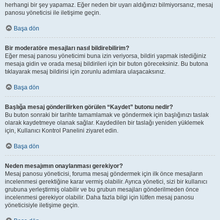
herhangi bir şey yapamaz. Eğer neden bir uyarı aldığınızı bilmiyorsanız, mesaj
panosu yöneticisi ile iletişime geçin.
Başa dön
Bir moderatöre mesajları nasıl bildirebilirim?
Eğer mesaj panosu yöneticimi buna izin veriyorsa, bildiri yapmak istediğiniz
mesaja gidin ve orada mesaj bildirileri için bir buton göreceksiniz. Bu butona
tıklayarak mesaj bildirisi için zorunlu adımlara ulaşacaksınız.
Başa dön
Başlığa mesaj gönderilirken görülen “Kaydet” butonu nedir?
Bu buton sonraki bir tarihte tamamlamak ve göndermek için başlığınızı taslak
olarak kaydetmeye olanak sağlar. Kaydedilen bir taslağı yeniden yüklemek
için, Kullanıcı Kontrol Panelini ziyaret edin.
Başa dön
Neden mesajımın onaylanması gerekiyor?
Mesaj panosu yöneticisi, foruma mesaj göndermek için ilk önce mesajların
incelenmesi gerektiğine karar vermiş olabilir. Ayrıca yönetici, sizi bir kullanıcı
grubuna yerleştirmiş olabilir ve bu grubun mesajları gönderilmeden önce
incelenmesi gerekiyor olabilir. Daha fazla bilgi için lütfen mesaj panosu
yöneticisiyle iletişime geçin.