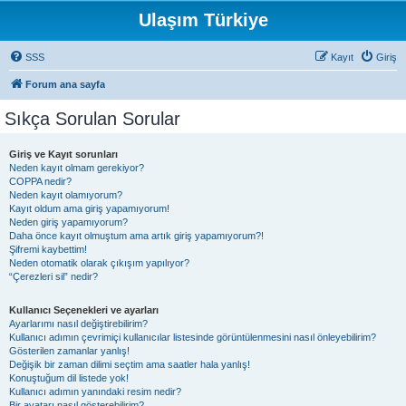
Ulaşım Türkiye
SSS
Kayıt
Giriş
Forum ana sayfa
Sıkça Sorulan Sorular
Giriş ve Kayıt sorunları
Neden kayıt olmam gerekiyor?
COPPA nedir?
Neden kayıt olamıyorum?
Kayıt oldum ama giriş yapamıyorum!
Neden giriş yapamıyorum?
Daha önce kayıt olmuştum ama artık giriş yapamıyorum?!
Şifremi kaybettim!
Neden otomatik olarak çıkışım yapılıyor?
“Çerezleri sil” nedir?
Kullanıcı Seçenekleri ve ayarları
Ayarlarımı nasıl değiştirebilirim?
Kullanıcı adımın çevrimiçi kullanıcılar listesinde görüntülenmesini nasıl önleyebilirim?
Gösterilen zamanlar yanlış!
Değişik bir zaman dilimi seçtim ama saatler hala yanlış!
Konuştuğum dil listede yok!
Kullanıcı adımın yanındaki resim nedir?
Bir avatarı nasıl gösterebilirim?