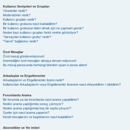
Kullanıcı Seviyeleri ve Grupları
Yöneticiler nedir?
Moderatörler nedir?
Kullanıcı grupları nedir?
Bir kullanıcı grubuna nasıl katılabilirim?
Bir kullanıcı grubunun lideri olmak için ne yapmam gerek?
Neden bazı kullanıcı grupları farklı renkte görünüyor?
“Varsayılan kullanıcı grubu” nedir?
“Takım” bağlantısı nedir?
Özel Mesajlar
Özel mesaj gönderemiyorum!
İstemediğim özel mesajları almaya devam ediyorum!
Bu mesaj panosunda herhangi birinden spam e-posta aldım!
Arkadaşlar ve Engellenenler
Arkadaşlarım ve Engellenenler listesi nedir?
Kullanıcıları Arkadaşlarım veya Engellenenler listesine nasıl ekleyebilirim / silebilirim?
Forumlarda Arama
Bir forumda ya da forumlarda nasıl arama yapabilirim?
Neden arama yaptığımda sonuç çıkmıyor?
Neden arama yaptığımda boş bir sayfa çıkıyor!?
Üyeler için nasıl arama yaparım?
Kendi mesajlarımı ve başlıklarımı nasıl bulabilirim?
Abonelikler ve Yer imleri