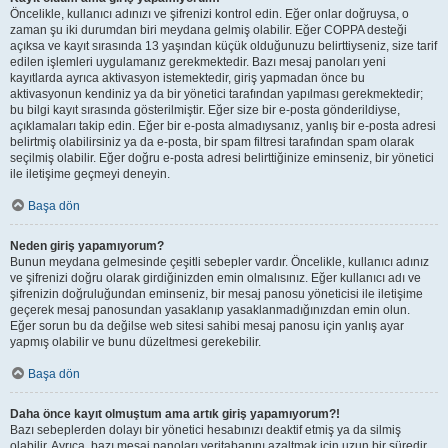
Öncelikle, kullanıcı adınızı ve şifrenizi kontrol edin. Eğer onlar doğruysa, o
zaman şu iki durumdan biri meydana gelmiş olabilir. Eğer COPPA desteği
açıksa ve kayıt sırasında 13 yaşından küçük olduğunuzu belirttiyseniz, size tarif
edilen işlemleri uygulamanız gerekmektedir. Bazı mesaj panoları yeni
kayıtlarda ayrıca aktivasyon istemektedir, giriş yapmadan önce bu
aktivasyonun kendiniz ya da bir yönetici tarafından yapılması gerekmektedir;
bu bilgi kayıt sırasında gösterilmiştir. Eğer size bir e-posta gönderildiyse,
açıklamaları takip edin. Eğer bir e-posta almadıysanız, yanlış bir e-posta adresi
belirtmiş olabilirsiniz ya da e-posta, bir spam filtresi tarafından spam olarak
seçilmiş olabilir. Eğer doğru e-posta adresi belirttiğinize eminseniz, bir yönetici
ile iletişime geçmeyi deneyin.
Başa dön
Neden giriş yapamıyorum?
Bunun meydana gelmesinde çeşitli sebepler vardır. Öncelikle, kullanıcı adınız
ve şifrenizi doğru olarak girdiğinizden emin olmalısınız. Eğer kullanıcı adı ve
şifrenizin doğruluğundan eminseniz, bir mesaj panosu yöneticisi ile iletişime
geçerek mesaj panosundan yasaklanıp yasaklanmadığınızdan emin olun.
Eğer sorun bu da değilse web sitesi sahibi mesaj panosu için yanlış ayar
yapmış olabilir ve bunu düzeltmesi gerekebilir.
Başa dön
Daha önce kayıt olmuştum ama artık giriş yapamıyorum?!
Bazı sebeplerden dolayı bir yönetici hesabınızı deaktif etmiş ya da silmiş
olabilir. Ayrıca, bazı mesaj panoları veritabanını azaltmak için uzun bir süredir