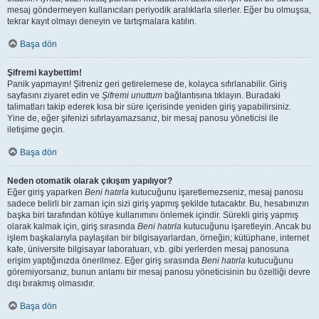
mesaj göndermeyen kullanıcıları periyodik aralıklarla silerler. Eğer bu olmuşsa,
tekrar kayıt olmayı deneyin ve tartışmalara katılın.
Başa dön
Şifremi kaybettim!
Panik yapmayın! Şifreniz geri getirelemese de, kolayca sıfırlanabilir. Giriş
sayfasını ziyaret edin ve
Şifremi unuttum
bağlantısına tıklayın. Buradaki
talimatları takip ederek kısa bir süre içerisinde yeniden giriş yapabilirsiniz.
Yine de, eğer şifenizi sıfırlayamazsanız, bir mesaj panosu yöneticisi ile
iletişime geçin.
Başa dön
Neden otomatik olarak çıkışım yapılıyor?
Eğer giriş yaparken
Beni hatırla
kutucuğunu işaretlemezseniz, mesaj panosu
sadece belirli bir zaman için sizi giriş yapmış şekilde tutacaktır. Bu, hesabınızın
başka biri tarafından kötüye kullanımını önlemek içindir. Sürekli giriş yapmış
olarak kalmak için, giriş sırasında
Beni hatırla
kutucuğunu işaretleyin. Ancak bu
işlem başkalarıyla paylaşılan bir bilgisayarlardan, örneğin; kütüphane, internet
kafe, üniversite bilgisayar laboratuarı, v.b. gibi yerlerden mesaj panosuna
erişim yaptığınızda önerilmez. Eğer giriş sırasında
Beni hatırla
kutucuğunu
göremiyorsanız, bunun anlamı bir mesaj panosu yöneticisinin bu özelliği devre
dışı bırakmış olmasıdır.
Başa dön