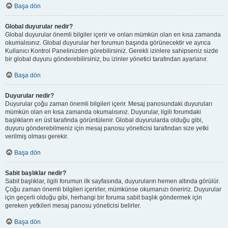
Başa dön
Global duyurular nedir?
Global duyurular önemli bilgiler içerir ve onları mümkün olan en kısa zamanda
okumalısınız. Global duyurular her forumun başında görünecektir ve ayrıca
Kullanıcı Kontrol Panelinizden görebilirsiniz. Gerekli izinlere sahipseniz sizde
bir global duyuru gönderebilirsiniz, bu izinler yönetici tarafından ayarlanır.
Başa dön
Duyurular nedir?
Duyurular çoğu zaman önemli bilgileri içerir. Mesaj panosundaki duyuruları
mümkün olan en kısa zamanda okumalısınız. Duyurular, ilgili forumdaki
başlıkların en üst tarafında görüntülenir. Global duyurularda olduğu gibi,
duyuru gönderebilmeniz için mesaj panosu yöneticisi tarafından size yetki
verilmiş olması gerekir.
Başa dön
Sabit başlıklar nedir?
Sabit başlıklar, ilgili forumun ilk sayfasında, duyuruların hemen altında görülür.
Çoğu zaman önemli bilgileri içerirler, mümkünse okumanızı öneririz. Duyurular
için geçerli olduğu gibi, herhangi bir foruma sabit başlık göndermek için
gereken yetkileri mesaj panosu yöneticisi belirler.
Başa dön