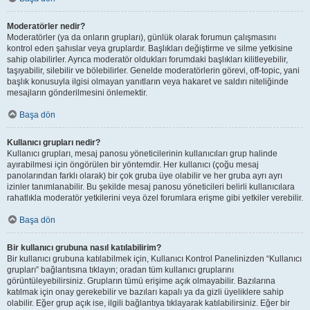
Moderatörler nedir?
Moderatörler (ya da onların grupları), günlük olarak forumun çalışmasını
kontrol eden şahıslar veya gruplardır. Başlıkları değiştirme ve silme yetkisine
sahip olabilirler. Ayrıca moderatör oldukları forumdaki başlıkları kilitleyebilir,
taşıyabilir, silebilir ve bölebilirler. Genelde moderatörlerin görevi, off-topic, yani
başlık konusuyla ilgisi olmayan yanıtların veya hakaret ve saldırı niteliğinde
mesajların gönderilmesini önlemektir.
Başa dön
Kullanıcı grupları nedir?
Kullanıcı grupları, mesaj panosu yöneticilerinin kullanıcıları grup halinde
ayırabilmesi için öngörülen bir yöntemdir. Her kullanıcı (çoğu mesaj
panolarından farklı olarak) bir çok gruba üye olabilir ve her gruba ayrı ayrı
izinler tanımlanabilir. Bu şekilde mesaj panosu yöneticileri belirli kullanıcılara
rahatlıkla moderatör yetkilerini veya özel forumlara erişme gibi yetkiler verebilir.
Başa dön
Bir kullanıcı grubuna nasıl katılabilirim?
Bir kullanıcı grubuna katılabilmek için, Kullanıcı Kontrol Panelinizden “Kullanıcı
grupları” bağlantısına tıklayın; oradan tüm kullanıcı gruplarını
görüntüleyebilirsiniz. Grupların tümü erişime açık olmayabilir. Bazılarına
katılmak için onay gerekebilir ve bazıları kapalı ya da gizli üyeliklere sahip
olabilir. Eğer grup açık ise, ilgili bağlantıya tıklayarak katılabilirsiniz. Eğer bir