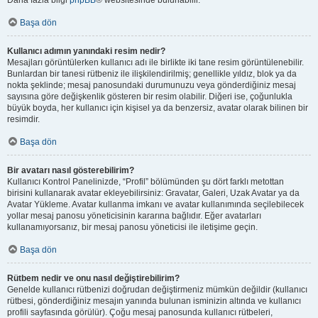
Daha fazla bilgi
phpBB
® websitesinde bulunabilir.
Başa dön
Kullanıcı adımın yanındaki resim nedir?
Mesajları görüntülerken kullanıcı adı ile birlikte iki tane resim görüntülenebilir.
Bunlardan bir tanesi rütbeniz ile ilişkilendirilmiş; genellikle yıldız, blok ya da
nokta şeklinde; mesaj panosundaki durumunuzu veya gönderdiğiniz mesaj
sayısına göre değişkenlik gösteren bir resim olabilir. Diğeri ise, çoğunlukla
büyük boyda, her kullanıcı için kişisel ya da benzersiz, avatar olarak bilinen bir
resimdir.
Başa dön
Bir avatarı nasıl gösterebilirim?
Kullanıcı Kontrol Panelinizde, “Profil” bölümünden şu dört farklı metottan
birisini kullanarak avatar ekleyebilirsiniz: Gravatar, Galeri, Uzak Avatar ya da
Avatar Yükleme. Avatar kullanma imkanı ve avatar kullanımında seçilebilecek
yollar mesaj panosu yöneticisinin kararına bağlıdır. Eğer avatarları
kullanamıyorsanız, bir mesaj panosu yöneticisi ile iletişime geçin.
Başa dön
Rütbem nedir ve onu nasıl değiştirebilirim?
Genelde kullanıcı rütbenizi doğrudan değiştirmeniz mümkün değildir (kullanıcı
rütbesi, gönderdiğiniz mesajın yanında bulunan isminizin altında ve kullanıcı
profili sayfasında görülür). Çoğu mesaj panosunda kullanıcı rütbeleri,