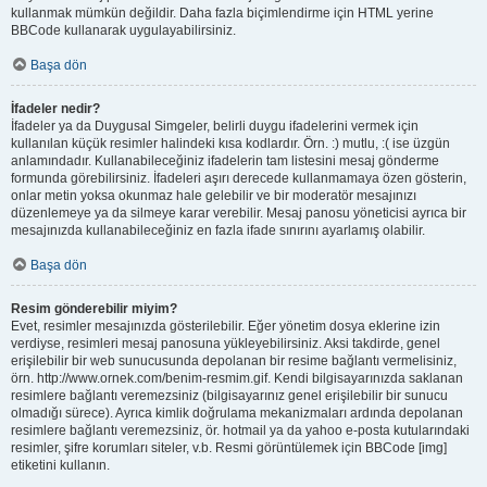
kullanmak mümkün değildir. Daha fazla biçimlendirme için HTML yerine
BBCode kullanarak uygulayabilirsiniz.
Başa dön
İfadeler nedir?
İfadeler ya da Duygusal Simgeler, belirli duygu ifadelerini vermek için
kullanılan küçük resimler halindeki kısa kodlardır. Örn. :) mutlu, :( ise üzgün
anlamındadır. Kullanabileceğiniz ifadelerin tam listesini mesaj gönderme
formunda görebilirsiniz. İfadeleri aşırı derecede kullanmamaya özen gösterin,
onlar metin yoksa okunmaz hale gelebilir ve bir moderatör mesajınızı
düzenlemeye ya da silmeye karar verebilir. Mesaj panosu yöneticisi ayrıca bir
mesajınızda kullanabileceğiniz en fazla ifade sınırını ayarlamış olabilir.
Başa dön
Resim gönderebilir miyim?
Evet, resimler mesajınızda gösterilebilir. Eğer yönetim dosya eklerine izin
verdiyse, resimleri mesaj panosuna yükleyebilirsiniz. Aksi takdirde, genel
erişilebilir bir web sunucusunda depolanan bir resime bağlantı vermelisiniz,
örn. http://www.ornek.com/benim-resmim.gif. Kendi bilgisayarınızda saklanan
resimlere bağlantı veremezsiniz (bilgisayarınız genel erişilebilir bir sunucu
olmadığı sürece). Ayrıca kimlik doğrulama mekanizmaları ardında depolanan
resimlere bağlantı veremezsiniz, ör. hotmail ya da yahoo e-posta kutularındaki
resimler, şifre korumları siteler, v.b. Resmi görüntülemek için BBCode [img]
etiketini kullanın.