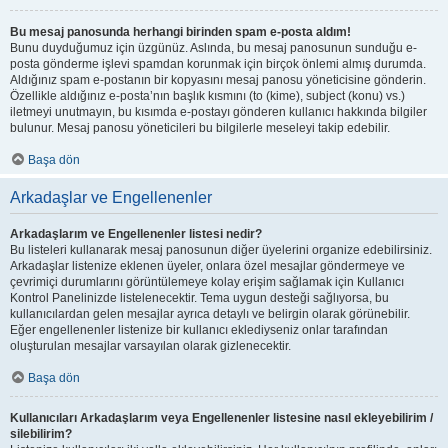
Bu mesaj panosunda herhangi birinden spam e-posta aldım!
Bunu duyduğumuz için üzgünüz. Aslında, bu mesaj panosunun sunduğu e-
posta gönderme işlevi spamdan korunmak için birçok önlemi almış durumda.
Aldığınız spam e-postanın bir kopyasını mesaj panosu yöneticisine gönderin.
Özellikle aldığınız e-posta’nın başlık kısmını (to (kime), subject (konu) vs.)
iletmeyi unutmayın, bu kısımda e-postayı gönderen kullanıcı hakkında bilgiler
bulunur. Mesaj panosu yöneticileri bu bilgilerle meseleyi takip edebilir.
Başa dön
Arkadaşlar ve Engellenenler
Arkadaşlarım ve Engellenenler listesi nedir?
Bu listeleri kullanarak mesaj panosunun diğer üyelerini organize edebilirsiniz.
Arkadaşlar listenize eklenen üyeler, onlara özel mesajlar göndermeye ve
çevrimiçi durumlarını görüntülemeye kolay erişim sağlamak için Kullanıcı
Kontrol Panelinizde listelenecektir. Tema uygun desteği sağlıyorsa, bu
kullanıcılardan gelen mesajlar ayrıca detaylı ve belirgin olarak görünebilir.
Eğer engellenenler listenize bir kullanıcı eklediyseniz onlar tarafından
oluşturulan mesajlar varsayılan olarak gizlenecektir.
Başa dön
Kullanıcıları Arkadaşlarım veya Engellenenler listesine nasıl ekleyebilirim /
silebilirim?