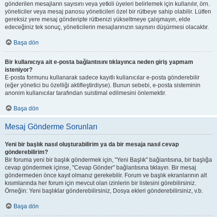
gönderilen mesajların sayısını veya yetkili üyeleri belirlemek için kullanılır, örn.
yöneticiler veya mesaj panosu yöneticileri özel bir rütbeye sahip olabilir. Lütfen
gereksiz yere mesaj gönderipte rütbenizi yükseltmeye çalışmayın, elde
edeceğiniz tek sonuç, yöneticilerin mesajlarınızın sayısını düşürmesi olacaktır.
Başa dön
Bir kullanıcıya ait e-posta bağlantısını tıklayınca neden giriş yapmam
isteniyor?
E-posta formunu kullanarak sadece kayıtlı kullanıcılar e-posta gönderebilir
(eğer yönetici bu özelliği aktifleştirdiyse). Bunun sebebi, e-posta sisteminin
anonim kullanıcılar tarafından suistimal edilmesini önlemektir.
Başa dön
Mesaj Gönderme Sorunları
Yeni bir başlık nasıl oluşturabilirim ya da bir mesaja nasıl cevap
gönderebilirim?
Bir foruma yeni bir başlık göndermek için, "Yeni Başlık" bağlantısına, bir başlığa
cevap göndermek içinse, "Cevap Gönder" bağlantısına tıklayın. Bir mesaj
göndermeden önce kayıt olmanız gerekebilir. Forum ve başlık ekranlarının alt
kısımlarında her forum için mevcut olan izinlerin bir listesini görebilirsiniz.
Örneğin: Yeni başlıklar gönderebilirsiniz, Dosya ekleri gönderebilirsiniz, v.b.
Başa dön